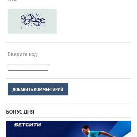
Введите код:
ДОБАВИТЬ КОММЕНТАРИЙ
БОНУС ДНЯ