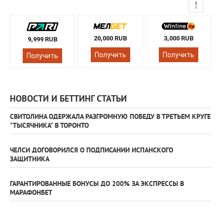
20,000 RUB
3,000 RUB
9,999 RUB
Получить
Получить
Получить
НОВОСТИ И БЕТТИНГ СТАТЬИ
СВИТОЛИНА ОДЕРЖАЛА РАЗГРОМНУЮ ПОБЕДУ В ТРЕТЬЕМ КРУГЕ
"ТЫСЯЧНИКА" В ТОРОНТО
ЧЕЛСИ ДОГОВОРИЛСЯ О ПОДПИСАНИИ ИСПАНСКОГО
ЗАЩИТНИКА
ГАРАНТИРОВАННЫЕ БОНУСЫ ДО 200% ЗА ЭКСПРЕССЫ В
МАРАФОНБЕТ