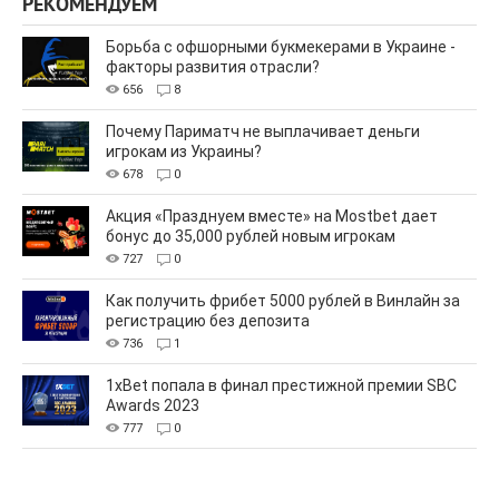
РЕКОМЕНДУЕМ
Борьба с офшорными букмекерами в Украине -
факторы развития отрасли?
656
8
Почему Париматч не выплачивает деньги
игрокам из Украины?
678
0
Акция «Празднуем вместе» на Mostbet дает
бонус до 35,000 рублей новым игрокам
727
0
Как получить фрибет 5000 рублей в Винлайн за
регистрацию без депозита
736
1
1xBet попала в финал престижной премии SBC
Awards 2023
777
0