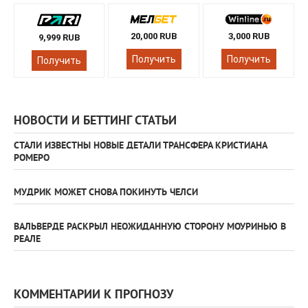
20,000 RUB
3,000 RUB
9,999 RUB
Получить
Получить
Получить
НОВОСТИ И БЕТТИНГ СТАТЬИ
СТАЛИ ИЗВЕСТНЫ НОВЫЕ ДЕТАЛИ ТРАНСФЕРА КРИСТИАНА
РОМЕРО
МУДРИК МОЖЕТ СНОВА ПОКИНУТЬ ЧЕЛСИ
ВАЛЬВЕРДЕ РАСКРЫЛ НЕОЖИДАННУЮ СТОРОНУ МОУРИНЬЮ В
РЕАЛЕ
КОММЕНТАРИИ К ПРОГНОЗУ