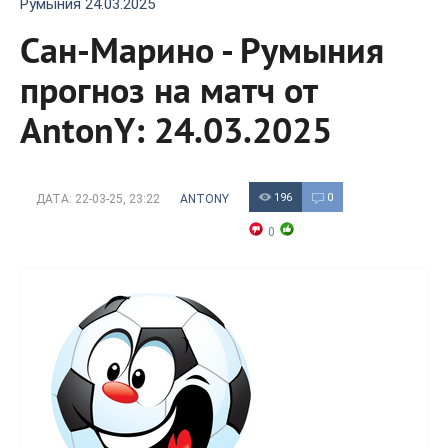
Румыния 24.03.2025
Сан-Марино - Румыния
прогноз на матч от
AntonY: 24.03.2025
196
0
ДАТА:
22-03-25, 23:22
ANTONY
0