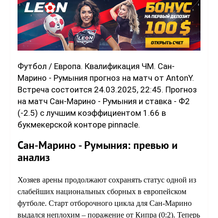
Футбол / Европа. Квалификация ЧМ. Сан-
Марино - Румыния прогноз на матч от AntonY.
Встреча состоится 24.03.2025, 22:45. Прогноз
на матч Сан-Марино - Румыния и ставка - Ф2
(-2.5) с лучшим коэффициентом 1.66 в
букмекерской конторе pinnacle.
Сан-Марино - Румыния: превью и
анализ
Хозяев арены продолжают сохранять статус одной из
слабейших национальных сборных в европейском
футболе. Старт отборочного цикла для Сан-Марино
выдался неплохим – поражение от Кипра (0:2). Теперь