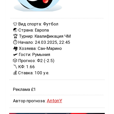
👕
Вид спорта: Футбол
🌏
Страна: Европа
🏆
Турнир: Квалификация ЧМ
⏱️
Начало: 24.03.2025, 22:45
🏘️
Хозяева: Сан-Марино
🛩️
Гости: Румыния
🎲
Прогноз: Ф2 (-2.5)
〽️
КФ: 1.66
💰
Ставка: 100 у.е.
Реклама £1
AntonY
Автор прогноза: