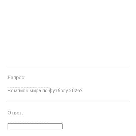
Вопрос:
Чемпион мира по футболу 2026?
Ответ: