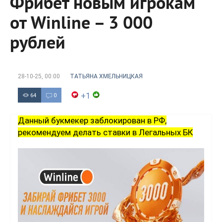
Фрибет новым игрокам
от Winline – 3 000
рублей
28-10-25, 00:00
ТАТЬЯНА ХМЕЛЬНИЦКАЯ
+1
64
0
Данный букмекер заблокирован в РФ,
рекомендуем делать ставки в Легальных БК