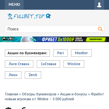
МЕНЮ
Акции по букмекерам:
Pari
Мелбет
Лига Ставок
1хСтавка
Winline
Леон
Zenit
Главная
»
Обзоры букмекеров
»
Акции и бонусы
» Фрибет
новым игрокам от Winline – 3 000 рублей