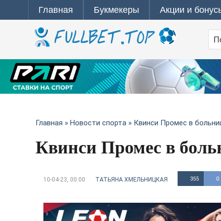
Главная
Букмекеры
Акции и бонус
Главная
»
Новости спорта
» Квинси Промес в больни
Квинси Промес в боль
355
0
10-04-23, 00:00
ТАТЬЯНА ХМЕЛЬНИЦКАЯ