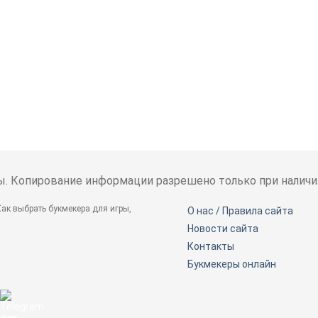
ы. Копирование информации разрешено только при наличи
 Как выбрать букмекера для игры,
О нас / Правила сайта
Новости сайта
Контакты
Букмекеры онлайн