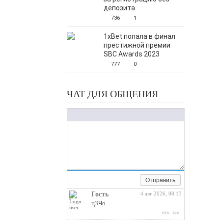
депозита
736
1
1xBet попала в финал
престижной премии
SBC Awards 2023
777
0
ЧАТ ДЛЯ ОБЩЕНИЯ
Отправить
Гость
4 авг 2026, 08:13
цЗЧо
отв.
цит.