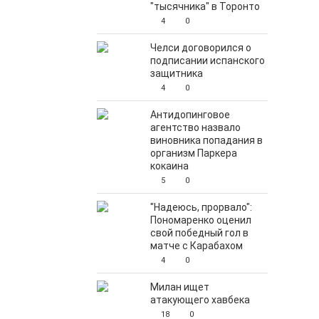
"тысячника" в Торонто
4
0
Челси договорился о
подписании испанского
защитника
4
0
Антидопинговое
агентство назвало
виновника попадания в
организм Паркера
кокаина
5
0
"Надеюсь, прорвало":
Пономаренко оценил
свой победный гол в
матче с Карабахом
4
0
Милан ищет
атакующего хавбека
18
0