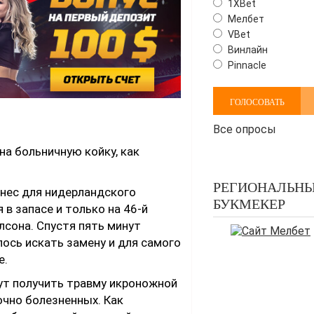
1XBet
Мелбет
VBet
Винлайн
Pinnacle
ГОЛОСОВАТЬ
Все опросы
а больничную койку, как
РЕГИОНАЛЬН
инес для нидерландского
БУКМЕКЕР
в запасе и только на 46-й
сона. Спустя пять минут
ось искать замену и для самого
е.
ут получить травму икроножной
чно болезненных. Как