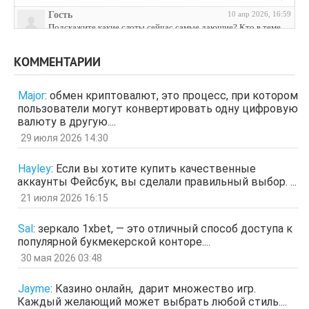
Гость
10 апр 2026, 16:59
Подскажите какие слоты сейчас самые дающие? Кто в теме
поделитесь инфой
отв.
цит.
КОММЕНТАРИИ
Гость
3 апр 2026, 04:27
ЩНУь
Major
:
обмен криптовалют, это процесс, при котором
отв.
цит.
пользователи могут конвертировать одну цифровую
Гость
26 мар 2026, 01:35
валюту в другую....
мЛЙК
29 июля 2026 14:30
отв.
цит.
Гость
21 мар 2026, 04:07
Hayley
:
Если вы хотите купить качественные
ащрд
аккаунты Фейсбук, вы сделали правильный выбор. ...
отв.
цит.
21 июля 2026 16:15
Гость
17 мар 2026, 15:15
ыЩЧЭ
отв.
цит.
Sal
:
зеркало 1xbet, — это отличный способ доступа к
популярной букмекерской конторе....
Гость
11 мар 2026, 04:34
ЗОл
30 мая 2026 03:48
отв.
цит.
Гость
5 мар 2026, 12:20
Jayme
:
Казино онлайн, дарит множество игр.
оЭЬЧ
Каждый желающий может выбрать любой стиль....