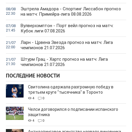
Эштрела Амадора - Спортинг Лиссабон прогноз
08/08
22:30
на матч: Примейра-лига 08.08.2026
Вулверхэмптон - Порт вейл прогноз на матч:
07/08
21:45
Кубок лиги 07.08.2026
Ларн - Црвена Звезда прогноз на матч: Лига
21/07
22:00
чемпионов 21.07.2026
Штурм Грац - Хартс прогноз на матч: Лига
21/07
21:30
чемпионов 21.07.2026
ПОСЛЕДНИЕ НОВОСТИ
Свитолина одержала разгромную победу в
третьем круге "тысячника" в Торонто
4
0
Челси договорился о подписании испанского
защитника
4
0
Антидопинговое агентство назвало виновника