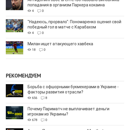
попадания в организм Паркера кокаина
4
0
"Надеюсь, прорвало": Пономаренко оценил свой
победный гол в матче с Карабахом
4
0
Милан ищет атакующего хавбека
18
0
РЕКОМЕНДУЕМ
Борьба с офшорными букмекерами в Украине -
факторы развития отрасли?
656
8
Почему Париматч не выплачивает деньги
игрокам из Украины?
678
0