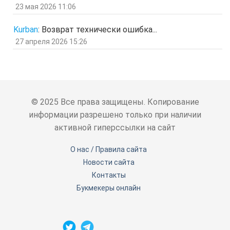
отв.
цит.
23 мая 2026 11:06
SPPS
2 мар 2026, 16:19
ау, есть кто живой здесь?)
Kurban
:
Возврат технически ошибка...
отв.
цит.
27 апреля 2026 15:26
Гость
24 фев 2026, 00:32
знЗТ
отв.
цит.
Гость
14 фев 2026, 19:06
ж
отв.
цит.
© 2025 Все права защищены. Копирование
Гость
3 фев 2026, 04:47
информации разрешено только при наличии
ю
активной гиперссылки на сайт
отв.
цит.
Гость
6 янв 2026, 11:53
О нас / Правила сайта
ЖНщз
Новости сайта
отв.
цит.
Контакты
Гость
4 янв 2026, 12:11
сТ
Букмекеры онлайн
отв.
цит.