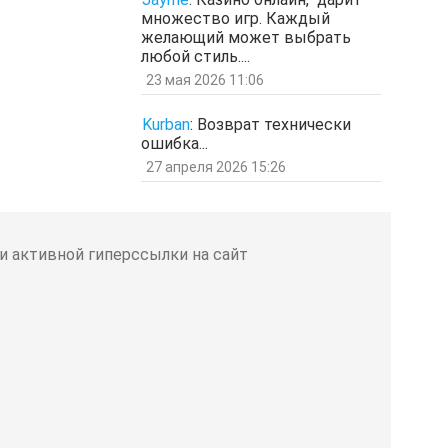
отв.
цит.
множество игр. Каждый
Гость
24 фев 2026, 00:32
желающий может выбрать
знЗТ
любой стиль....
отв.
цит.
23 мая 2026 11:06
Гость
14 фев 2026, 19:06
ж
Kurban
:
Возврат технически
отв.
цит.
ошибка...
Гость
3 фев 2026, 04:47
27 апреля 2026 15:26
ю
отв.
цит.
Гость
6 янв 2026, 11:53
ЖНщз
и активной гиперссылки на сайт
отв.
цит.
Гость
4 янв 2026, 12:11
сТ
отв.
цит.