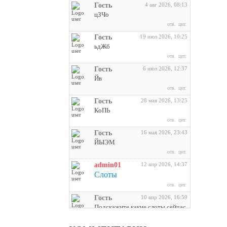
Гость
4 авг 2026, 08:13
цЗЧо
отв.
цит.
Гость
19 июл 2026, 10:25
ьдЖб
отв.
цит.
Гость
6 июл 2026, 12:37
Йв
отв.
цит.
Гость
28 мая 2026, 13:25
КоПЬ
отв.
цит.
Гость
16 мая 2026, 23:43
ЙЫЭМ
отв.
цит.
admin01
12 апр 2026, 14:37
Слоты
отв.
цит.
Гость
10 апр 2026, 16:59
Подскажите какие слоты сейчас
самые дающие? Кто в теме
поделитесь инфой