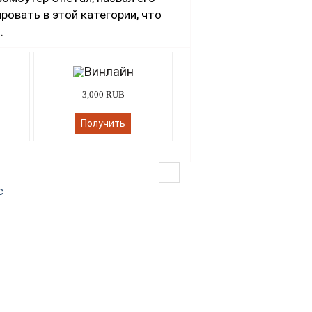
овать в этой категории, что
.
3,000 RUB
Получить
с