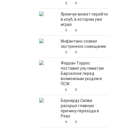
3
0
Яремчук может перейти
в клуб, в котором уже
играл
3
0
Инфантино созвал
экстренное совещание
3
0
Ферран Торрес
поставил ультиматум
Барселоне перед
возможным уходом в
ПСЖ
6
0
Бернарду Силва
раскрыл главную
причину перехода в
Реал
4
0