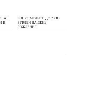
 СТАЛ
БОНУС МЕЛБЕТ: ДО 20000
И В
РУБЛЕЙ НА ДЕНЬ
РОЖДЕНИЯ