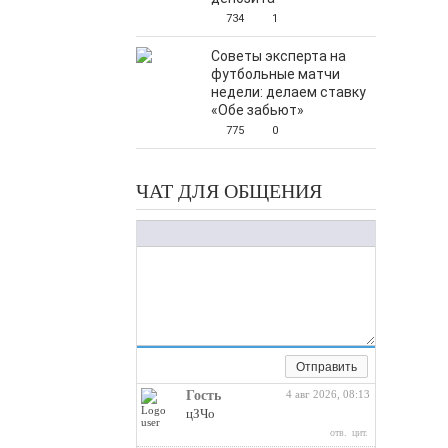
734
1
Советы эксперта на
футбольные матчи
недели: делаем ставку
«Обе забьют»
775
0
ЧАТ ДЛЯ ОБЩЕНИЯ
Отправить
Гость
4 авг 2026, 08:13
цЗЧо
отв.
цит.