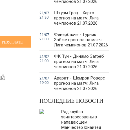
чемпионов 21.07.2026
Штурм Грац - Хартс
21/07
21:30
прогноз на матч: Лига
чемпионов 21.07.2026
Фенербахче - Гурник
21/07
21:00
Забже прогноз на матч:
РЕЗУЛЬТАТЫ
Лига чемпионов 21.07.2026
ФК Тун - Динамо Загреб
21/07
21:00
прогноз на матч: Лига
чемпионов 21.07.2026
ЫЙ
Арарат - Шемрок Роверс
21/07
19:00
прогноз на матч: Лига
чемпионов 21.07.2026
ПОСЛЕДНИЕ НОВОСТИ
Ряд клубов
заинтересованы в
нападающем
Манчестер Юнайтед