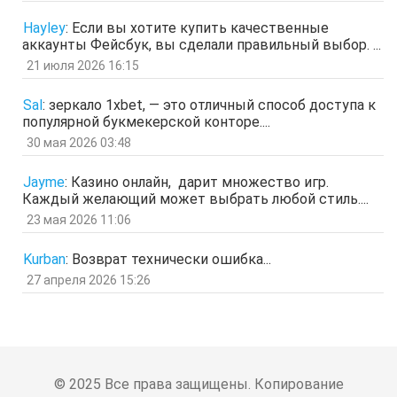
Гость
21 мар 2026, 04:07
Hayley
:
Если вы хотите купить качественные
ащрд
аккаунты Фейсбук, вы сделали правильный выбор. ...
отв.
цит.
21 июля 2026 16:15
Гость
17 мар 2026, 15:15
ыЩЧЭ
отв.
цит.
Sal
:
зеркало 1xbet, — это отличный способ доступа к
популярной букмекерской конторе....
Гость
11 мар 2026, 04:34
ЗОл
30 мая 2026 03:48
отв.
цит.
Гость
5 мар 2026, 12:20
Jayme
:
Казино онлайн, дарит множество игр.
оЭЬЧ
Каждый желающий может выбрать любой стиль....
отв.
цит.
23 мая 2026 11:06
SPPS
2 мар 2026, 16:19
ау, есть кто живой здесь?)
Kurban
:
Возврат технически ошибка...
отв.
цит.
27 апреля 2026 15:26
Гость
24 фев 2026, 00:32
знЗТ
отв.
цит.
Гость
14 фев 2026, 19:06
ж
отв.
цит.
© 2025 Все права защищены. Копирование