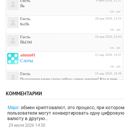
Гость
6 июл 2026, 12:37
Йв
отв.
цит.
Гость
28 мая 2026, 13:25
КоПЬ
отв.
цит.
Гость
16 мая 2026, 23:43
ЙЫЭМ
отв.
цит.
admin01
12 апр 2026, 14:37
Слоты
отв.
цит.
Гость
10 апр 2026, 16:59
Подскажите какие слоты сейчас самые дающие? Кто в теме
поделитесь инфой
отв.
цит.
КОММЕНТАРИИ
Гость
3 апр 2026, 04:27
ЩНУь
Major
:
обмен криптовалют, это процесс, при котором
отв.
цит.
пользователи могут конвертировать одну цифровую
Гость
26 мар 2026, 01:35
валюту в другую....
мЛЙК
29 июля 2026 14:30
отв.
цит.