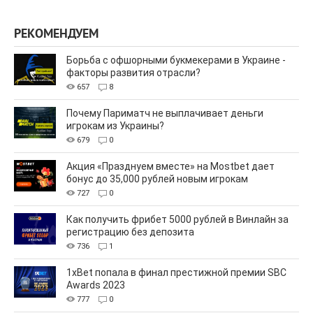
РЕКОМЕНДУЕМ
Борьба с офшорными букмекерами в Украине -
факторы развития отрасли?
657
8
Почему Париматч не выплачивает деньги
игрокам из Украины?
679
0
Акция «Празднуем вместе» на Mostbet дает
бонус до 35,000 рублей новым игрокам
727
0
Как получить фрибет 5000 рублей в Винлайн за
регистрацию без депозита
736
1
1xBet попала в финал престижной премии SBC
Awards 2023
777
0