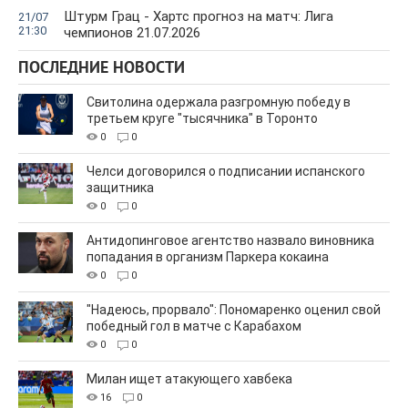
Штурм Грац - Хартс прогноз на матч: Лига
21/07
21:30
чемпионов 21.07.2026
ПОСЛЕДНИЕ НОВОСТИ
Свитолина одержала разгромную победу в
третьем круге "тысячника" в Торонто
0
0
Челси договорился о подписании испанского
защитника
0
0
Антидопинговое агентство назвало виновника
попадания в организм Паркера кокаина
0
0
"Надеюсь, прорвало": Пономаренко оценил свой
победный гол в матче с Карабахом
0
0
Милан ищет атакующего хавбека
16
0