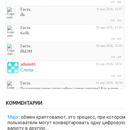
отв.
цит.
Гость
6 июл 2026, 12:37
Йв
отв.
цит.
Гость
28 мая 2026, 13:25
КоПЬ
отв.
цит.
Гость
16 мая 2026, 23:43
ЙЫЭМ
отв.
цит.
admin01
12 апр 2026, 14:37
Слоты
отв.
цит.
Гость
10 апр 2026, 16:59
Подскажите какие слоты сейчас самые дающие? Кто в теме
поделитесь инфой
отв.
цит.
КОММЕНТАРИИ
Гость
3 апр 2026, 04:27
ЩНУь
Major
:
обмен криптовалют, это процесс, при котором
отв.
цит.
пользователи могут конвертировать одну цифровую
Гость
26 мар 2026, 01:35
валюту в другую....
мЛЙК