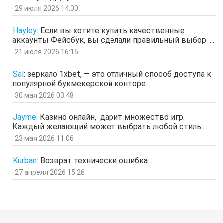
29 июля 2026 14:30
отв.
цит.
Гость
21 мар 2026, 04:07
Hayley
:
Если вы хотите купить качественные
ащрд
аккаунты Фейсбук, вы сделали правильный выбор. ...
отв.
цит.
21 июля 2026 16:15
Гость
17 мар 2026, 15:15
ыЩЧЭ
отв.
цит.
Sal
:
зеркало 1xbet, — это отличный способ доступа к
популярной букмекерской конторе....
Гость
11 мар 2026, 04:34
ЗОл
30 мая 2026 03:48
отв.
цит.
Гость
5 мар 2026, 12:20
Jayme
:
Казино онлайн, дарит множество игр.
оЭЬЧ
Каждый желающий может выбрать любой стиль....
отв.
цит.
23 мая 2026 11:06
SPPS
2 мар 2026, 16:19
ау, есть кто живой здесь?)
Kurban
:
Возврат технически ошибка...
отв.
цит.
27 апреля 2026 15:26
Гость
24 фев 2026, 00:32
знЗТ
отв.
цит.
Гость
14 фев 2026, 19:06
ж