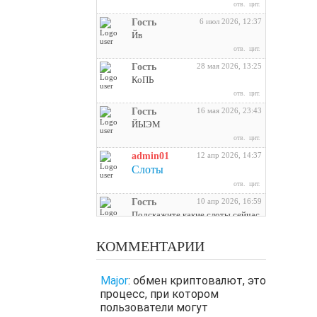
отв.
цит.
Гость
6 июл 2026, 12:37
Йв
отв.
цит.
Гость
28 мая 2026, 13:25
КоПЬ
отв.
цит.
Гость
16 мая 2026, 23:43
ЙЫЭМ
отв.
цит.
admin01
12 апр 2026, 14:37
Слоты
отв.
цит.
Гость
10 апр 2026, 16:59
Подскажите какие слоты сейчас
самые дающие? Кто в теме
поделитесь инфой
КОММЕНТАРИИ
отв.
цит.
Гость
3 апр 2026, 04:27
Major
:
обмен криптовалют, это
ЩНУь
процесс, при котором
отв.
цит.
пользователи могут
Гость
26 мар 2026, 01:35