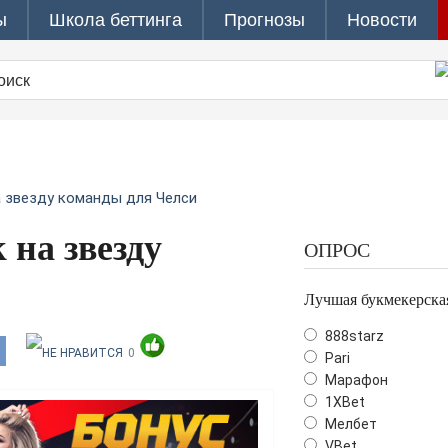
ы
Школа беттинга
Прогнозы
Новости
а звезду команды для Челси
 на звезду
ОПРОС
Лучшая букмекерска
888starz
0
Pari
Марафон
1XBet
Мелбет
VBet