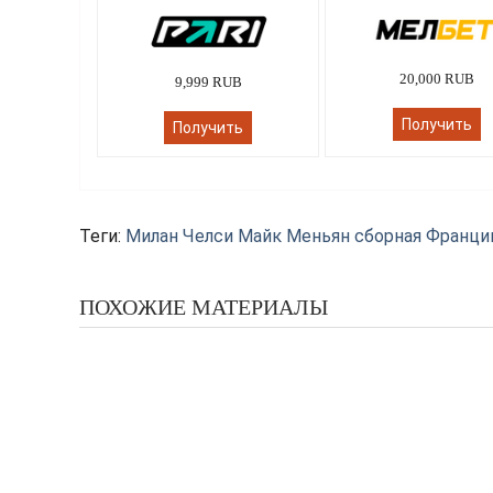
20,000 RUB
9,999 RUB
Получить
Получить
Теги:
Милан
Челси
Майк Меньян
сборная Франци
ПОХОЖИЕ МАТЕРИАЛЫ