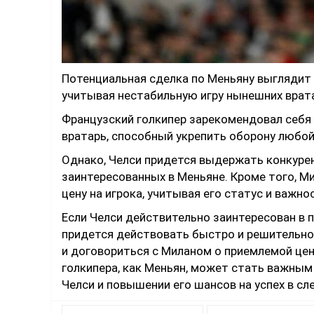
Потенциальная сделка по Меньяну выглядит 
учитывая нестабильную игру нынешних врата
Французский голкипер зарекомендовал себя
вратарь, способный укрепить оборону любо
Однако, Челси придется выдержать конкурен
заинтересованных в Меньяне. Кроме того, 
цену на игрока, учитывая его статус и важн
Если Челси действительно заинтересован в 
придется действовать быстро и решительно
и договориться с Миланом о приемлемой цен
голкипера, как Меньян, может стать важным
Челси и повышении его шансов на успех в с