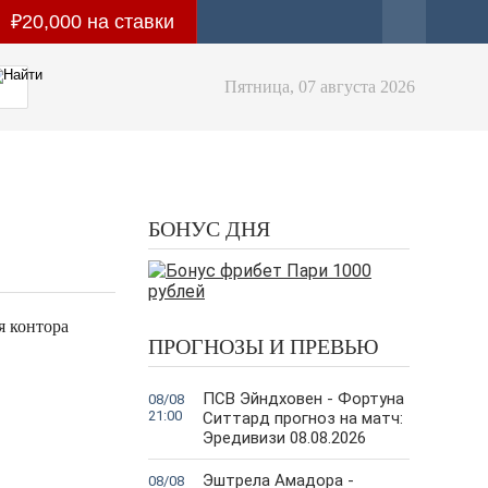
₽20,000 на ставки
Пятница, 07 августа 2026
БОНУС ДНЯ
я контора
ПРОГНОЗЫ И ПРЕВЬЮ
ПСВ Эйндховен - Фортуна
08/08
21:00
Ситтард прогноз на матч:
Эредивизи 08.08.2026
Эштрела Амадора -
08/08