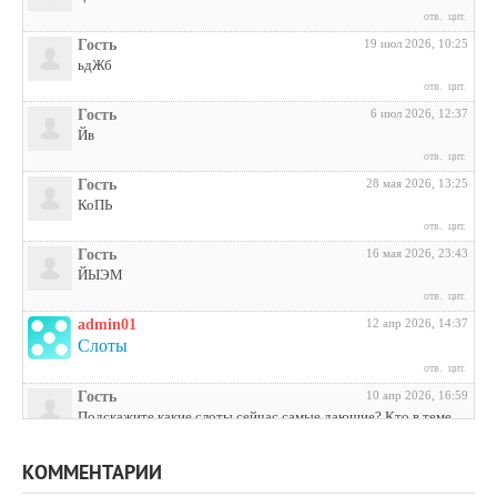
отв.
цит.
Гость
19 июл 2026, 10:25
ьдЖб
отв.
цит.
Гость
6 июл 2026, 12:37
Йв
отв.
цит.
Гость
28 мая 2026, 13:25
КоПЬ
отв.
цит.
Гость
16 мая 2026, 23:43
ЙЫЭМ
отв.
цит.
admin01
12 апр 2026, 14:37
Слоты
отв.
цит.
Гость
10 апр 2026, 16:59
Подскажите какие слоты сейчас самые дающие? Кто в теме
поделитесь инфой
отв.
цит.
КОММЕНТАРИИ
Гость
3 апр 2026, 04:27