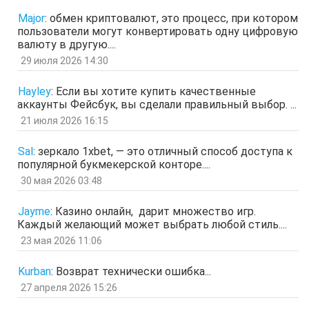
ЩНУь
Major
:
обмен криптовалют, это процесс, при котором
отв.
цит.
пользователи могут конвертировать одну цифровую
Гость
26 мар 2026, 01:35
валюту в другую....
мЛЙК
29 июля 2026 14:30
отв.
цит.
Гость
21 мар 2026, 04:07
Hayley
:
Если вы хотите купить качественные
ащрд
аккаунты Фейсбук, вы сделали правильный выбор. ...
отв.
цит.
21 июля 2026 16:15
Гость
17 мар 2026, 15:15
ыЩЧЭ
отв.
цит.
Sal
:
зеркало 1xbet, — это отличный способ доступа к
популярной букмекерской конторе....
Гость
11 мар 2026, 04:34
ЗОл
30 мая 2026 03:48
отв.
цит.
Гость
5 мар 2026, 12:20
Jayme
:
Казино онлайн, дарит множество игр.
оЭЬЧ
Каждый желающий может выбрать любой стиль....
отв.
цит.
23 мая 2026 11:06
SPPS
2 мар 2026, 16:19
ау, есть кто живой здесь?)
Kurban
:
Возврат технически ошибка...
отв.
цит.
27 апреля 2026 15:26
Гость
24 фев 2026, 00:32
знЗТ