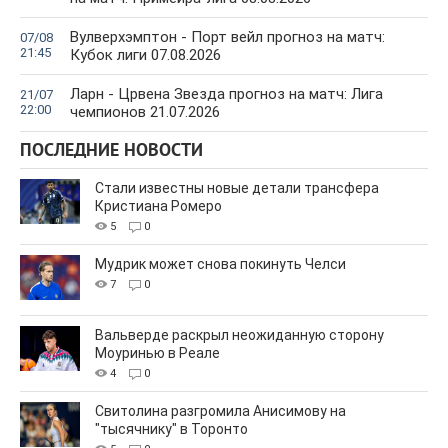
Вулверхэмптон - Порт вейл прогноз на матч:
07/08
21:45
Кубок лиги 07.08.2026
Ларн - Црвена Звезда прогноз на матч: Лига
21/07
22:00
чемпионов 21.07.2026
ПОСЛЕДНИЕ НОВОСТИ
Стали известны новые детали трансфера
Кристиана Ромеро
5
0
Мудрик может снова покинуть Челси
7
0
Вальверде раскрыл неожиданную сторону
Моуринью в Реале
4
0
Свитолина разгромила Анисимову на
"тысячнику" в Торонто