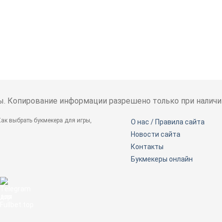
ы. Копирование информации разрешено только при наличи
 Как выбрать букмекера для игры,
О нас / Правила сайта
Новости сайта
Контакты
Букмекеры онлайн