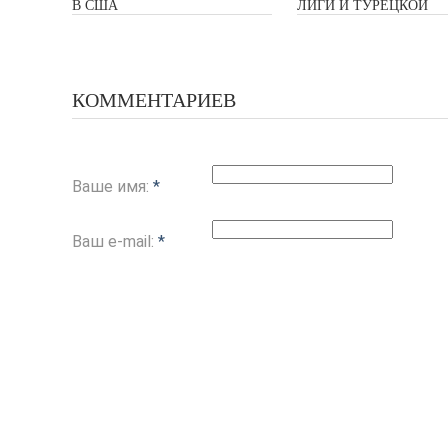
В США
ЛИГИ И ТУРЕЦКОЙ
СУПЕРЛИГИ
КОММЕНТАРИЕВ
Ваше имя:
*
Ваш e-mail:
*