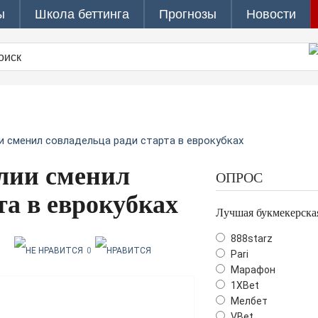
ы
Школа беттинга
Прогнозы
Новости
и сменил совладельца ради старта в еврокубках
лии сменил
ОПРОС
та в еврокубках
Лучшая букмекерска
888starz
0
Pari
Марафон
1XBet
Мелбет
VBet