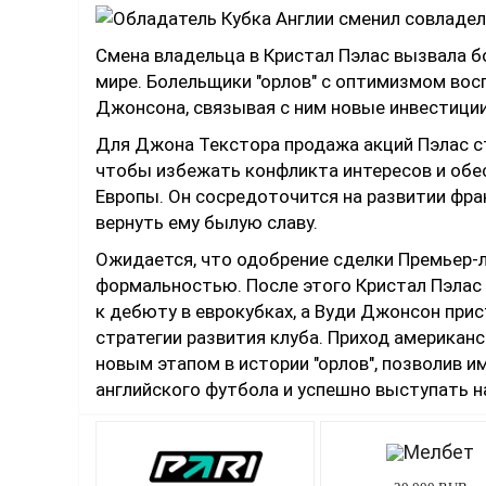
Смена владельца в Кристал Пэлас вызвала 
мире. Болельщики "орлов" с оптимизмом вос
Джонсона, связывая с ним новые инвестиции
Для Джона Текстора продажа акций Пэлас 
чтобы избежать конфликта интересов и обес
Европы. Он сосредоточится на развитии фра
вернуть ему былую славу.
Ожидается, что одобрение сделки Премьер-л
формальностью. После этого Кристал Пэлас
к дебюту в еврокубках, а Вуди Джонсон прис
стратегии развития клуба. Приход американ
новым этапом в истории "орлов", позволив и
английского футбола и успешно выступать н