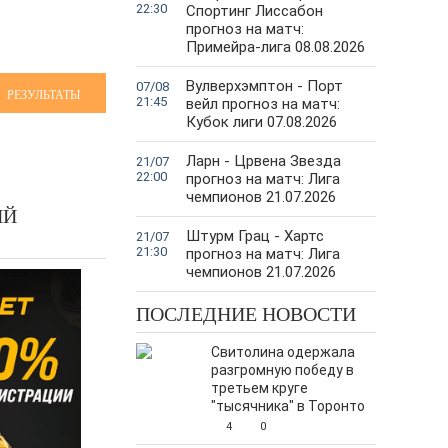
22:30
Спортинг Лиссабон
прогноз на матч:
Примейра-лига 08.08.2026
Вулверхэмптон - Порт
07/08
РЕЗУЛЬТАТЫ
21:45
вейл прогноз на матч:
Кубок лиги 07.08.2026
Ларн - Црвена Звезда
21/07
22:00
прогноз на матч: Лига
чемпионов 21.07.2026
ЫЙ
Штурм Грац - Хартс
21/07
21:30
прогноз на матч: Лига
чемпионов 21.07.2026
ПОСЛЕДНИЕ НОВОСТИ
Свитолина одержала
разгромную победу в
третьем круге
"тысячника" в Торонто
4
0