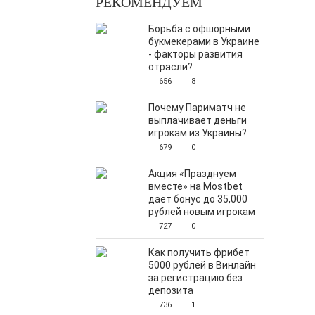
РЕКОМЕНДУЕМ
Борьба с офшорными
букмекерами в Украине
- факторы развития
отрасли?
656
8
Почему Париматч не
выплачивает деньги
игрокам из Украины?
679
0
Акция «Празднуем
вместе» на Mostbet
дает бонус до 35,000
рублей новым игрокам
727
0
Как получить фрибет
5000 рублей в Винлайн
за регистрацию без
депозита
736
1