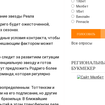
1XBet
Мелбет
VBet
Винлайн
Pinnacle
дриго будет ожесточенной,
х сезонах.
ГОЛОСОВАТЬ
дные условия контракта, чтобы
то решающим фактором может
Все опросы
о следит за развитием ситуации
РЕГИОНАЛЬН
тенциальную звезду и готов
БУКМЕКЕР
огут предложить Родриго более
оманде, которая регулярно
неопределенным. Тоттенхэм и
 на его подписание, но другие
а бразильца. В ближайшие
ытий в этом трансферном деле.