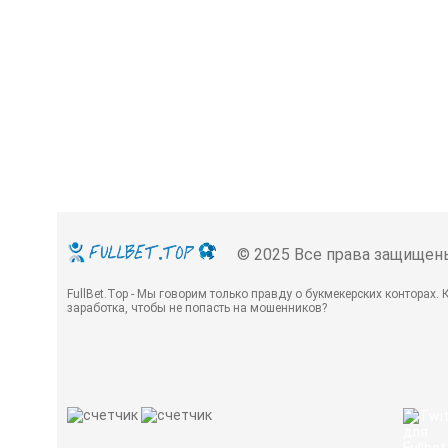
© 2025 Все права защищен
FullBet.Top - Мы говорим только правду о букмекерских конторах.
заработка, чтобы не попасть на мошенников?