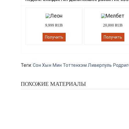
9,999 RUB
20,000 RUB
Получить
Получить
Теги:
Сон Хын Мин
Тоттенхэм
Ливерпуль
Родриг
ПОХОЖИЕ МАТЕРИАЛЫ