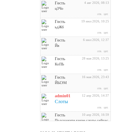
Гость
4 авг 2026, 08:13
цЗЧо
отв.
цит.
Гость
19 июл 2026, 10:25
ьдЖб
отв.
цит.
Гость
6 июл 2026, 12:37
Йв
отв.
цит.
Гость
28 мая 2026, 13:25
КоПЬ
отв.
цит.
Гость
16 мая 2026, 23:43
ЙЫЭМ
отв.
цит.
admin01
12 апр 2026, 14:37
Слоты
отв.
цит.
Гость
10 апр 2026, 16:59
Подскажите какие слоты сейчас
самые дающие? Кто в теме
поделитесь инфой