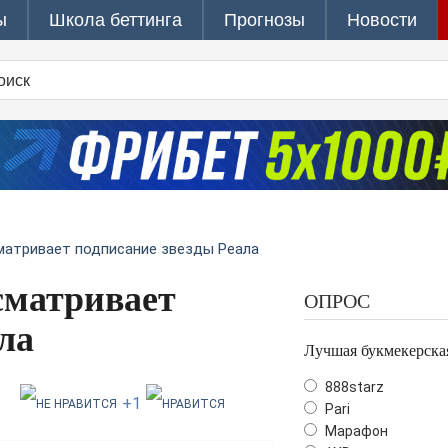
ы
Школа беттинга
Прогнозы
Новости
матривает подписание звезды Реала
сматривает
ОПРОС
ла
Лучшая букмекерска
888starz
+1
Pari
Марафон