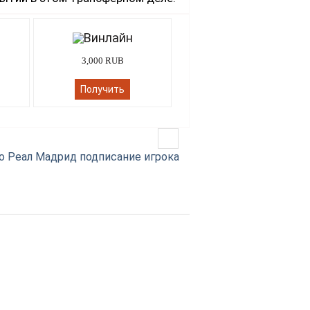
3,000 RUB
Получить
о
Реал Мадрид
подписание игрока