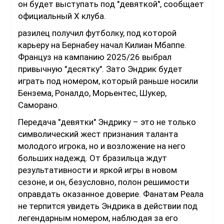
он будет выступать под "девяткой", сообщает
официальный X клуба.
разилец получил футболку, под которой
карьеру на Бернабеу начал Килиан Мбаппе.
Француз на кампанию 2025/26 выбрал
привычную "десятку". Зато Эндрик будет
играть под номером, который раньше носили
Бензема, Роналдо, Морьентес, Шукер,
Саморано.
Передача "девятки" Эндрику – это не только
символический жест признания таланта
молодого игрока, но и возложение на него
больших надежд. От бразильца ждут
результативности и яркой игры в новом
сезоне, и он, безусловно, полон решимости
оправдать оказанное доверие. Фанатам Реала
не терпится увидеть Эндрика в действии под
легендарным номером, наблюдая за его