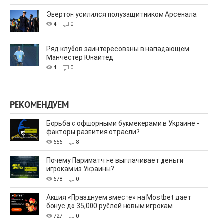
Эвертон усилился полузащитником Арсенала
4
0
Ряд клубов заинтересованы в нападающем
Манчестер Юнайтед
4
0
РЕКОМЕНДУЕМ
Борьба с офшорными букмекерами в Украине -
факторы развития отрасли?
656
8
Почему Париматч не выплачивает деньги
игрокам из Украины?
678
0
Акция «Празднуем вместе» на Mostbet дает
бонус до 35,000 рублей новым игрокам
727
0