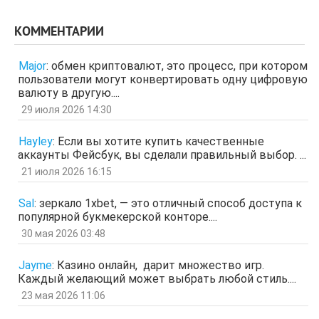
поделитесь инфой
отв.
цит.
КОММЕНТАРИИ
Гость
3 апр 2026, 04:27
ЩНУь
Major
:
обмен криптовалют, это процесс, при котором
отв.
цит.
пользователи могут конвертировать одну цифровую
Гость
26 мар 2026, 01:35
валюту в другую....
мЛЙК
29 июля 2026 14:30
отв.
цит.
Гость
21 мар 2026, 04:07
Hayley
:
Если вы хотите купить качественные
ащрд
аккаунты Фейсбук, вы сделали правильный выбор. ...
отв.
цит.
21 июля 2026 16:15
Гость
17 мар 2026, 15:15
ыЩЧЭ
отв.
цит.
Sal
:
зеркало 1xbet, — это отличный способ доступа к
популярной букмекерской конторе....
Гость
11 мар 2026, 04:34
ЗОл
30 мая 2026 03:48
отв.
цит.
Гость
5 мар 2026, 12:20
Jayme
:
Казино онлайн, дарит множество игр.
оЭЬЧ
Каждый желающий может выбрать любой стиль....
отв.
цит.
23 мая 2026 11:06
SPPS
2 мар 2026, 16:19