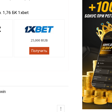
. 1,76 БК 1xbet
25,000 RUB
Получить