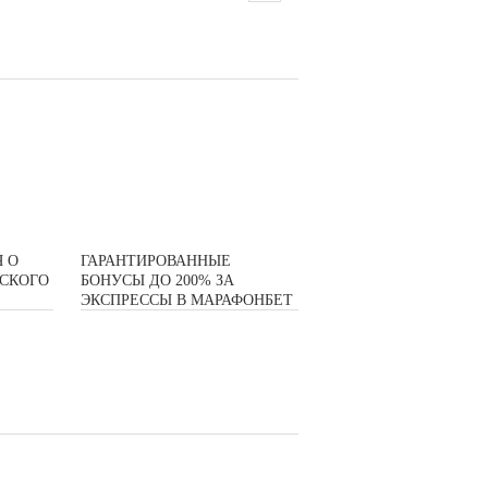
 О
ГАРАНТИРОВАННЫЕ
СКОГО
БОНУСЫ ДО 200% ЗА
ЭКСПРЕССЫ В МАРАФОНБЕТ