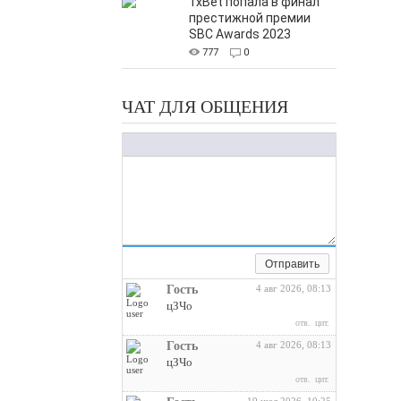
1xBet попала в финал
престижной премии
SBC Awards 2023
777
0
ЧАТ ДЛЯ ОБЩЕНИЯ
Отправить
Гость
4 авг 2026, 08:13
цЗЧо
отв.
цит.
Гость
4 авг 2026, 08:13
цЗЧо
отв.
цит.