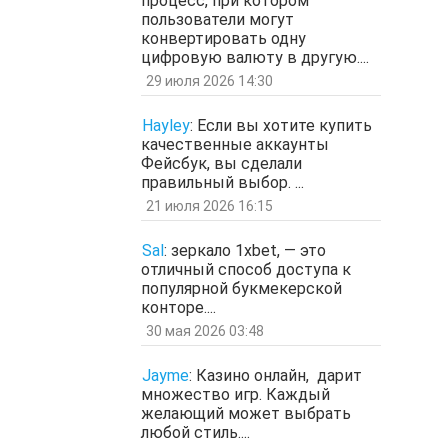
процесс, при котором
отв.
цит.
пользователи могут
Гость
26 мар 2026, 01:35
конвертировать одну
мЛЙК
цифровую валюту в другую....
отв.
цит.
29 июля 2026 14:30
Гость
21 мар 2026, 04:07
ащрд
Hayley
:
Если вы хотите купить
отв.
цит.
качественные аккаунты
Гость
17 мар 2026, 15:15
Фейсбук, вы сделали
ыЩЧЭ
правильный выбор. ...
отв.
цит.
21 июля 2026 16:15
Гость
11 мар 2026, 04:34
ЗОл
Sal
:
зеркало 1xbet, — это
отв.
цит.
отличный способ доступа к
Гость
5 мар 2026, 12:20
популярной букмекерской
оЭЬЧ
конторе....
отв.
цит.
30 мая 2026 03:48
SPPS
2 мар 2026, 16:19
ау, есть кто живой здесь?)
Jayme
:
Казино онлайн, дарит
отв.
цит.
множество игр. Каждый
Гость
24 фев 2026, 00:32
желающий может выбрать
знЗТ
любой стиль....
отв.
цит.