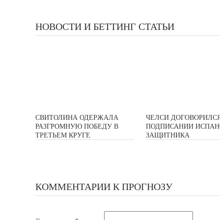
НОВОСТИ И БЕТТИНГ СТАТЬИ
СВИТОЛИНА ОДЕРЖАЛА
ЧЕЛСИ ДОГОВОРИЛСЯ
РАЗГРОМНУЮ ПОБЕДУ В
ПОДПИСАНИИ ИСПАН
ТРЕТЬЕМ КРУГЕ
ЗАЩИТНИКА
"ТЫСЯЧНИКА" В ТОРОНТО
КОММЕНТАРИИ К ПРОГНОЗУ