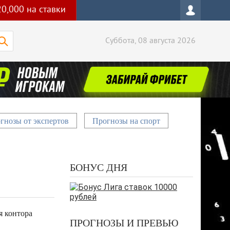
20,000 на ставки
Суббота, 08 августа 2026
гнозы от экспертов
Прогнозы на спорт
БОНУС ДНЯ
я контора
ПРОГНОЗЫ И ПРЕВЬЮ