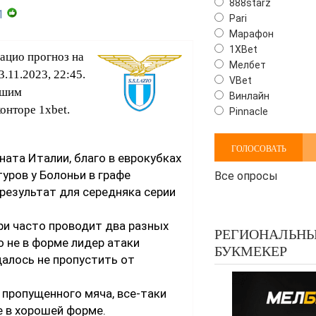
888starz
1
Pari
Марафон
1XBet
Лацио прогноз на
Мелбет
.11.2023, 22:45.
VBet
чшим
Винлайн
онторе 1xbet.
Pinnacle
ГОЛОСОВАТЬ
ата Италии, благо в еврокубках
туров у Болоньи в графе
Все опросы
 результат для середняка серии
ри часто проводит два разных
РЕГИОНАЛЬН
но не в форме лидер атаки
БУКМЕКЕР
алось не пропустить от
з пропущенного мяча, все-таки
е в хорошей форме.