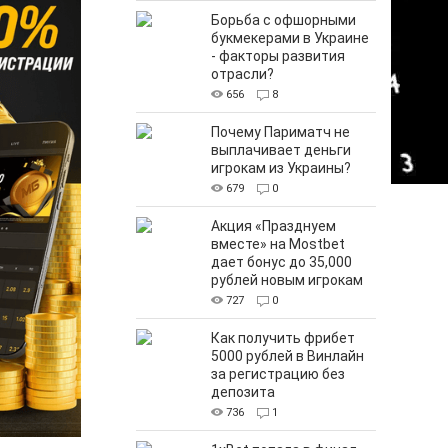
Борьба с офшорными
букмекерами в Украине
- факторы развития
отрасли?
656
8
Почему Париматч не
выплачивает деньги
игрокам из Украины?
679
0
Акция «Празднуем
вместе» на Mostbet
дает бонус до 35,000
рублей новым игрокам
727
0
Как получить фрибет
5000 рублей в Винлайн
за регистрацию без
депозита
736
1