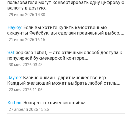
пользователи могут конвертировать одну цифровую
Гость
26 мар 2026, 01:35
валюту в другую....
мЛЙК
29 июля 2026 14:30
отв.
цит.
Гость
21 мар 2026, 04:07
Hayley
:
Если вы хотите купить качественные
ащрд
аккаунты Фейсбук, вы сделали правильный выбор. ...
отв.
цит.
21 июля 2026 16:15
Гость
17 мар 2026, 15:15
ыЩЧЭ
отв.
цит.
Sal
:
зеркало 1xbet, — это отличный способ доступа к
популярной букмекерской конторе....
Гость
11 мар 2026, 04:34
ЗОл
30 мая 2026 03:48
отв.
цит.
Гость
5 мар 2026, 12:20
Jayme
:
Казино онлайн, дарит множество игр.
оЭЬЧ
Каждый желающий может выбрать любой стиль....
отв.
цит.
23 мая 2026 11:06
SPPS
2 мар 2026, 16:19
ау, есть кто живой здесь?)
Kurban
:
Возврат технически ошибка...
отв.
цит.
27 апреля 2026 15:26
Гость
24 фев 2026, 00:32
знЗТ
отв.
цит.