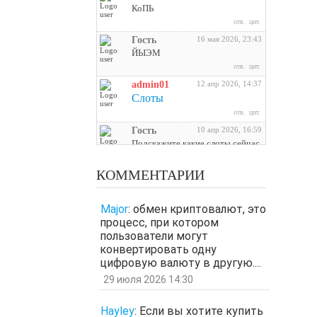
КоПЬ
отв.
цит.
Гость
16 мая 2026, 23:43
ЙЫЭМ
отв.
цит.
admin01
12 апр 2026, 14:37
Слоты
отв.
цит.
Гость
10 апр 2026, 16:59
Подскажите какие слоты сейчас
самые дающие? Кто в теме
поделитесь инфой
КОММЕНТАРИИ
отв.
цит.
Гость
3 апр 2026, 04:27
Major
:
обмен криптовалют, это
ЩНУь
процесс, при котором
отв.
цит.
пользователи могут
Гость
26 мар 2026, 01:35
конвертировать одну
мЛЙК
цифровую валюту в другую....
отв.
цит.
29 июля 2026 14:30
Гость
21 мар 2026, 04:07
ащрд
Hayley
:
Если вы хотите купить
отв.
цит.