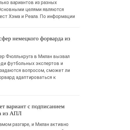
ько вариантов из разных
 Основными целями являются
Вест Хэма и Реала. По информации
сфер немецкого форварда из
р Фюллькруга в Милан вызвал
еди футбольных экспертов и
 задаются вопросом, сможет ли
рвард адаптироваться к
ет вариант с подписанием
а из АПЛ
амом разгаре, и Милан активно