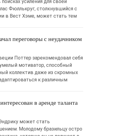
поисках усиления для своей
лас Фюллькруг, столкнувшийся с
и в Вест Хэме, может стать тем
ачал переговоры с неудачником
веции Поттер зарекомендовал себя
 умелый мотиватор, способный
ный коллектив даже из скромных
 адаптироваться к различным
интересован в аренде таланта
 Эндрику может стать
ением. Молодому бразильцу остро