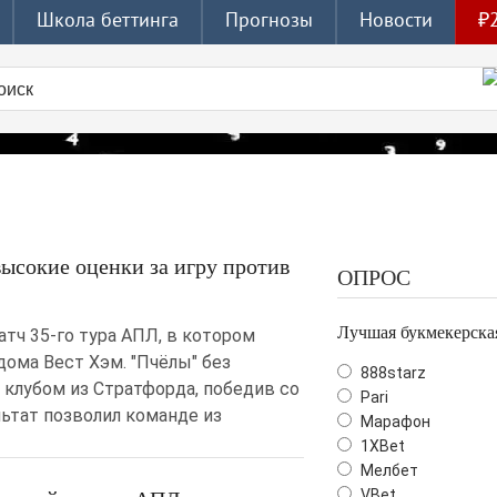
Школа беттинга
Прогнозы
Новости
₽
ысокие оценки за игру против
ОПРОС
Лучшая букмекерска
атч 35-го тура АПЛ, в котором
ома Вест Хэм. "Пчёлы" без
888starz
 клубом из Стратфорда, победив со
Pari
льтат позволил команде из
Марафон
1XBet
Мелбет
VBet