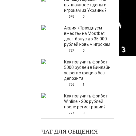
выплачивает деньги
игрокам из Украины?
678
0
Акция «Празднуем
вместе» на Mostbet
дает бонус до 35,000
рублей новым игрокам
727
0
Как получить фрибет
5000 рублей в Винлайн
за регистрацию без
депозита
736
1
Как получить фрибет
Winline - 20к рублей
после регистрации?
777
0
ЧАТ ДЛЯ ОБЩЕНИЯ