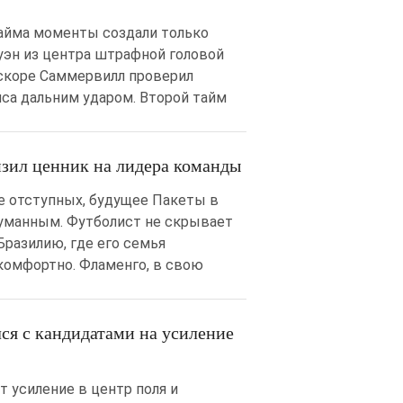
тайма моменты создали только
уэн из центра штрафной головой
Вскоре Саммервилл проверил
са дальним ударом. Второй тайм
зил ценник на лидера команды
е отступных, будущее Пакеты в
туманным. Футболист не скрывает
Бразилию, где его семья
комфортно. Фламенго, в свою
ся с кандидатами на усиление
 усиление в центр поля и