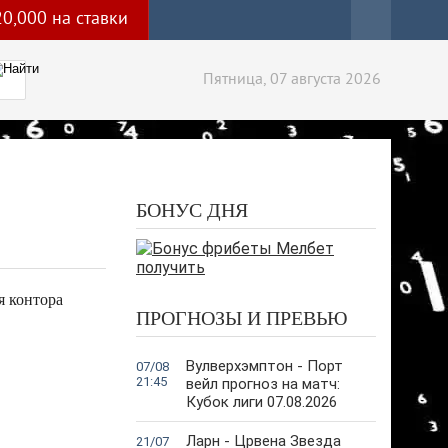
20,000 на ставки
Пятница, 07 августа 2026
БОНУС ДНЯ
я контора
ПРОГНОЗЫ И ПРЕВЬЮ
Вулверхэмптон - Порт
07/08
21:45
вейл прогноз на матч:
Кубок лиги 07.08.2026
Ларн - Црвена Звезда
21/07