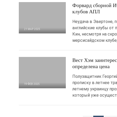
Форвард сборной И
клубов АПЛ
Неудача в Эвертоне, 
английские клубы от 
21 МАР 2025
Кин, несмотря на скр
151
0
мерсисайдском клубе,
Вест Хэм заинтерес
определена цена
Полузащитник Георги
прописку в летнее тр
19 ФЕВ 2025
летнему украинцу про
147
0
который уже осуществ