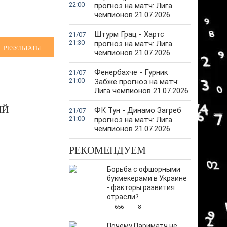
22:00
прогноз на матч: Лига
чемпионов 21.07.2026
Штурм Грац - Хартс
21/07
21:30
прогноз на матч: Лига
РЕЗУЛЬТАТЫ
чемпионов 21.07.2026
Фенербахче - Гурник
21/07
21:00
Забже прогноз на матч:
Лига чемпионов 21.07.2026
ЫЙ
ФК Тун - Динамо Загреб
21/07
21:00
прогноз на матч: Лига
чемпионов 21.07.2026
РЕКОМЕНДУЕМ
Борьба с офшорными
букмекерами в Украине
- факторы развития
отрасли?
656
8
Почему Париматч не