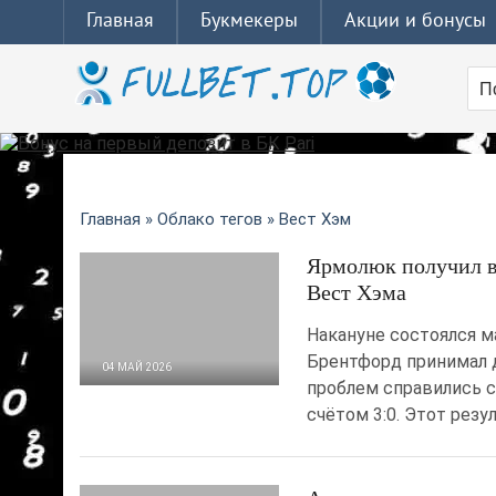
Главная
Букмекеры
Акции и бонусы
Главная
»
Облако тегов
» Вест Хэм
Ярмолюк получил в
Вест Хэма
Накануне состоялся м
Брентфорд принимал д
04 МАЙ 2026
проблем справились с
23
0
счётом 3:0. Этот резу