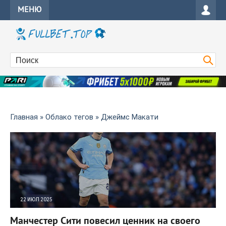
МЕНЮ
Главная
»
Облако тегов
» Джеймс Макати
22 ИЮЛ 2025
111
0
Манчестер Сити повесил ценник на своего