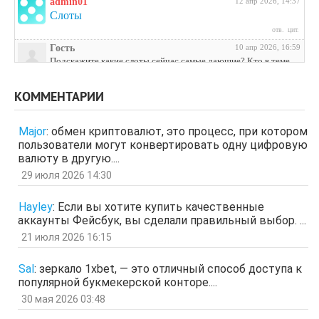
admin01
12 апр 2026, 14:37
Слоты
отв.
цит.
Гость
10 апр 2026, 16:59
Подскажите какие слоты сейчас самые дающие? Кто в теме
поделитесь инфой
отв.
цит.
КОММЕНТАРИИ
Гость
3 апр 2026, 04:27
ЩНУь
Major
:
обмен криптовалют, это процесс, при котором
отв.
цит.
пользователи могут конвертировать одну цифровую
Гость
26 мар 2026, 01:35
валюту в другую....
мЛЙК
29 июля 2026 14:30
отв.
цит.
Гость
21 мар 2026, 04:07
Hayley
:
Если вы хотите купить качественные
ащрд
аккаунты Фейсбук, вы сделали правильный выбор. ...
отв.
цит.
21 июля 2026 16:15
Гость
17 мар 2026, 15:15
ыЩЧЭ
отв.
цит.
Sal
:
зеркало 1xbet, — это отличный способ доступа к
популярной букмекерской конторе....
Гость
11 мар 2026, 04:34
ЗОл
30 мая 2026 03:48
отв.
цит.