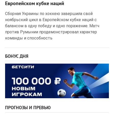
Европейском кубке наций
Сборная Украины по хоккею завершила свой
ноябрьский цикл в Европейском кубке наций с
балансом в одну победу и одно поражение. Матч
против Румынии продемонстрировал характер
команды и способность
БОНУС ДНЯ
ПРОГНОЗЫ И ПРЕВЬЮ