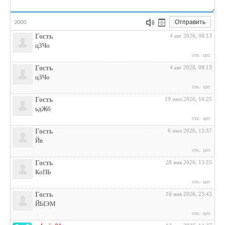
Отправить
2000
Гость
4 авг 2026, 08:13
цЗЧо
отв.
цит.
Гость
4 авг 2026, 08:13
цЗЧо
отв.
цит.
Гость
19 июл 2026, 10:25
ьдЖб
отв.
цит.
Гость
6 июл 2026, 12:37
Йв
отв.
цит.
Гость
28 мая 2026, 13:25
КоПЬ
отв.
цит.
Гость
16 мая 2026, 23:43
ЙЫЭМ
отв.
цит.