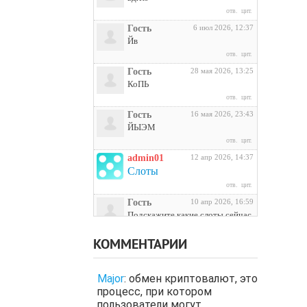
отв.
цит.
Гость
6 июл 2026, 12:37
Йв
отв.
цит.
Гость
28 мая 2026, 13:25
КоПЬ
отв.
цит.
Гость
16 мая 2026, 23:43
ЙЫЭМ
отв.
цит.
admin01
12 апр 2026, 14:37
Слоты
отв.
цит.
Гость
10 апр 2026, 16:59
Подскажите какие слоты сейчас
самые дающие? Кто в теме
поделитесь инфой
КОММЕНТАРИИ
отв.
цит.
Гость
3 апр 2026, 04:27
Major
:
обмен криптовалют, это
ЩНУь
процесс, при котором
отв.
цит.
пользователи могут