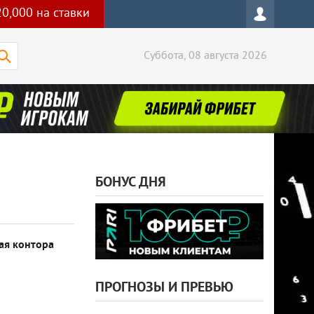
20,000 на ставки
Суббота, 08 августа 2026
БОНУС ДНЯ
ая контора
ПРОГНОЗЫ И ПРЕВЬЮ