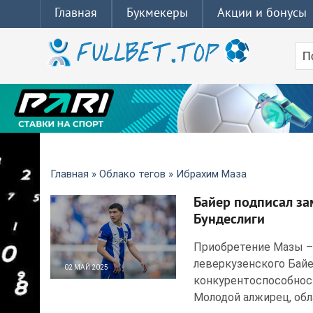
Главная
Букмекеры
Акции и бонусы
Главная
»
Облако тегов
» Ибрахим Маза
Байер подписал за
Бундеслиги
Приобретение Мазы –
леверкузенского Байе
02 МАЙ 2025
конкурентоспособнос
166
0
Молодой алжирец, об