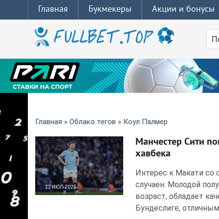
Главная
Букмекеры
Акции и бонусы
Главная
»
Облако тегов
» Коул Палмер
Манчестер Сити по
хавбека
Интерес к Макати со 
случаен. Молодой пол
22 ИЮЛ 2025
возраст, обладает ка
112
0
Бундеслиге, отличным