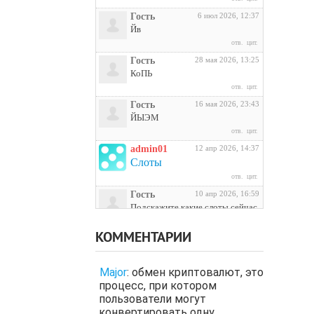
Гость
6 июл 2026, 12:37
Йв
отв.
цит.
Гость
28 мая 2026, 13:25
КоПЬ
отв.
цит.
Гость
16 мая 2026, 23:43
ЙЫЭМ
отв.
цит.
admin01
12 апр 2026, 14:37
Слоты
отв.
цит.
Гость
10 апр 2026, 16:59
Подскажите какие слоты сейчас
самые дающие? Кто в теме
поделитесь инфой
КОММЕНТАРИИ
отв.
цит.
Гость
3 апр 2026, 04:27
Major
:
обмен криптовалют, это
ЩНУь
процесс, при котором
отв.
цит.
пользователи могут
Гость
26 мар 2026, 01:35
конвертировать одну