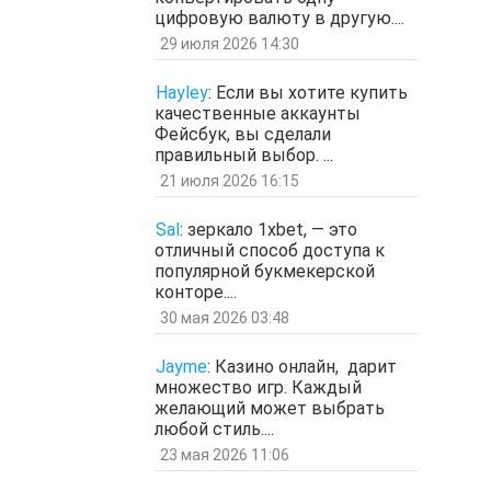
мЛЙК
цифровую валюту в другую....
отв.
цит.
29 июля 2026 14:30
Гость
21 мар 2026, 04:07
ащрд
Hayley
:
Если вы хотите купить
отв.
цит.
качественные аккаунты
Гость
17 мар 2026, 15:15
Фейсбук, вы сделали
ыЩЧЭ
правильный выбор. ...
отв.
цит.
21 июля 2026 16:15
Гость
11 мар 2026, 04:34
ЗОл
Sal
:
зеркало 1xbet, — это
отв.
цит.
отличный способ доступа к
Гость
5 мар 2026, 12:20
популярной букмекерской
оЭЬЧ
конторе....
отв.
цит.
30 мая 2026 03:48
SPPS
2 мар 2026, 16:19
ау, есть кто живой здесь?)
Jayme
:
Казино онлайн, дарит
отв.
цит.
множество игр. Каждый
Гость
24 фев 2026, 00:32
желающий может выбрать
знЗТ
любой стиль....
отв.
цит.
23 мая 2026 11:06
Гость
14 фев 2026, 19:06
ж