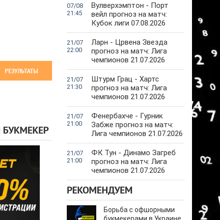
Вулверхэмптон - Порт
07/08
21:45
вейл прогноз на матч:
Кубок лиги 07.08.2026
Ларн - Црвена Звезда
21/07
22:00
прогноз на матч: Лига
чемпионов 21.07.2026
РЕЗУЛЬТАТЫ
Штурм Грац - Хартс
21/07
21:30
прогноз на матч: Лига
чемпионов 21.07.2026
Фенербахче - Гурник
21/07
21:00
Забже прогноз на матч:
 БУКМЕКЕР
Лига чемпионов 21.07.2026
ФК Тун - Динамо Загреб
21/07
21:00
прогноз на матч: Лига
чемпионов 21.07.2026
РЕКОМЕНДУЕМ
Борьба с офшорными
букмекерами в Украине