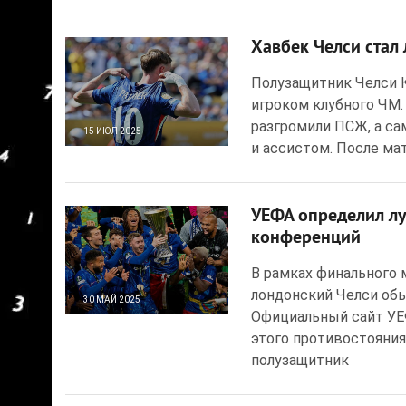
Хавбек Челси стал
Полузащитник Челси 
игроком клубного ЧМ.
разгромили ПСЖ, а са
15 ИЮЛ 2025
и ассистом. После ма
86
0
УЕФА определил лу
конференций
В рамках финального 
лондонский Челси обы
30 МАЙ 2025
Официальный сайт УЕ
150
0
этого противостояни
полузащитник