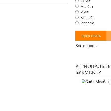
1XBet
Мелбет
VBet
Винлайн
Pinnacle
ГОЛОСОВАТЬ
Все опросы
РЕГИОНАЛЬН
БУКМЕКЕР