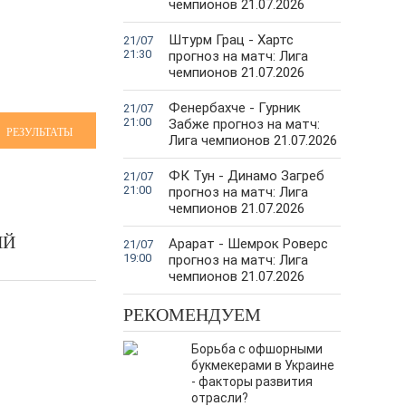
чемпионов 21.07.2026
Штурм Грац - Хартс
21/07
21:30
прогноз на матч: Лига
чемпионов 21.07.2026
Фенербахче - Гурник
21/07
21:00
Забже прогноз на матч:
РЕЗУЛЬТАТЫ
Лига чемпионов 21.07.2026
ФК Тун - Динамо Загреб
21/07
21:00
прогноз на матч: Лига
чемпионов 21.07.2026
ЫЙ
Арарат - Шемрок Роверс
21/07
19:00
прогноз на матч: Лига
чемпионов 21.07.2026
РЕКОМЕНДУЕМ
Борьба с офшорными
букмекерами в Украине
- факторы развития
отрасли?