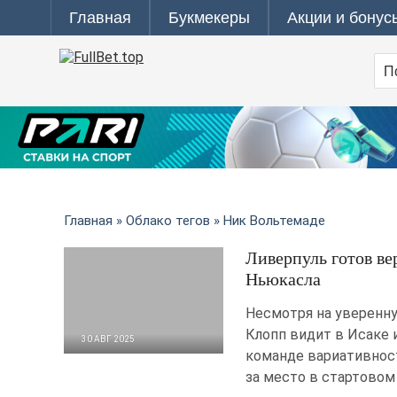
Главная
Букмекеры
Акции и бонус
Главная
»
Облако тегов
» Ник Вольтемаде
Ливерпуль готов ве
Ньюкасла
Несмотря на уверенну
Клопп видит в Исаке 
30 АВГ 2025
команде вариативност
142
0
за место в стартовом