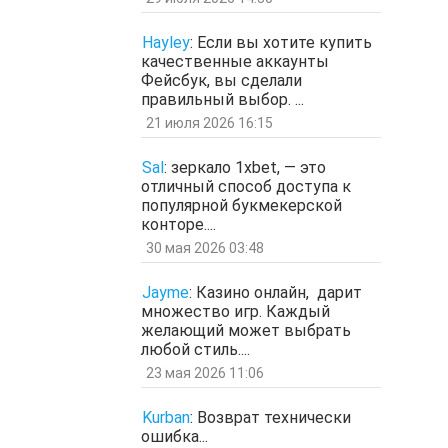
Гость
21 мар 2026, 04:07
ащрд
Hayley
:
Если вы хотите купить
отв.
цит.
качественные аккаунты
Гость
17 мар 2026, 15:15
Фейсбук, вы сделали
ыЩЧЭ
правильный выбор. ...
отв.
цит.
21 июля 2026 16:15
Гость
11 мар 2026, 04:34
ЗОл
Sal
:
зеркало 1xbet, — это
отв.
цит.
отличный способ доступа к
Гость
5 мар 2026, 12:20
популярной букмекерской
оЭЬЧ
конторе....
отв.
цит.
30 мая 2026 03:48
SPPS
2 мар 2026, 16:19
ау, есть кто живой здесь?)
Jayme
:
Казино онлайн, дарит
отв.
цит.
множество игр. Каждый
Гость
24 фев 2026, 00:32
желающий может выбрать
знЗТ
любой стиль....
отв.
цит.
23 мая 2026 11:06
Гость
14 фев 2026, 19:06
ж
Kurban
:
Возврат технически
отв.
цит.
ошибка...