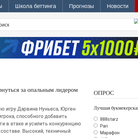
ы
Школа беттинга
Прогнозы
Новости
рнуться за опальным лидером
ОПРОС
Лучшая букмекерска
ю игру Дарвина Нуньеса, Юрген
игрока, способного добавить
888starz
и в атаке и усилить конкуренцию
Pari
 составе. Высокий, техничный
Марафон