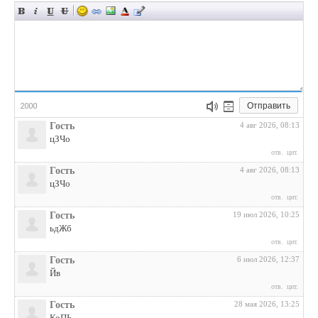
Отправить
2000
Гость
4 авг 2026, 08:13
цЗЧо
отв.
цит.
Гость
4 авг 2026, 08:13
цЗЧо
отв.
цит.
Гость
19 июл 2026, 10:25
ьдЖб
отв.
цит.
Гость
6 июл 2026, 12:37
Йв
отв.
цит.
Гость
28 мая 2026, 13:25
КоПЬ