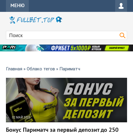
МЕНЮ
Главная
»
Облако тегов
» Париматч
02 МАЙ 2025
108
0
Бонус Париматч за первый депозит до 250