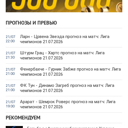
ПРОГНОЗЫ И ПРЕВЬЮ
Ларн - Црвена Звезда прогноз на матч: Лига
21/07
22:00
чемпионов 21.07.2026
Штурм Грац - Хартс прогноз на матч: Лига
21/07
21:30
чемпионов 21.07.2026
Фенербахче - Гурник Забже прогноз на матч: Лига
21/07
21:00
чемпионов 21.07.2026
ФК Тун - Динамо Загреб прогноз на матч: Лига
21/07
21:00
чемпионов 21.07.2026
Арарат - Шемрок Роверс прогноз на матч: Лига
21/07
19:00
чемпионов 21.07.2026
РЕКОМЕНДУЕМ