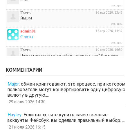
отв.
цит.
Гость
16 мая 2026, 23:43
ЙЫЭМ
отв.
цит.
admin01
12 апр 2026, 14:37
Слоты
отв.
цит.
Гость
10 апр 2026, 16:59
Подскажите какие слоты сейчас самые дающие? Кто в теме
поделитесь инфой
отв.
цит.
КОММЕНТАРИИ
Гость
3 апр 2026, 04:27
ЩНУь
Major
:
обмен криптовалют, это процесс, при котором
отв.
цит.
пользователи могут конвертировать одну цифровую
Гость
26 мар 2026, 01:35
валюту в другую....
мЛЙК
29 июля 2026 14:30
отв.
цит.
Гость
21 мар 2026, 04:07
Hayley
:
Если вы хотите купить качественные
ащрд
аккаунты Фейсбук, вы сделали правильный выбор. ...
отв.
цит.
21 июля 2026 16:15
Гость
17 мар 2026, 15:15