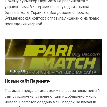
Почему букмекер Париматч не рассчитался с
украинскими беттерами после ухода из рынка
беттинг услуг Украины? Все довольно просто,
букмекерская контора оплатила лицензию на право
проведения игорной
16 НОЯ 2020
755
0
Новый сайт Париматч
Париматч предложила своим пользователям новый
сайт, сохранены старые опции и добавлено много
нового. Parimatch создана в 90-х годах, за плечами