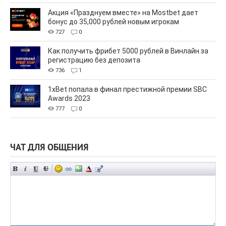
Акция «Празднуем вместе» на Mostbet дает
бонус до 35,000 рублей новым игрокам
727
0
Как получить фрибет 5000 рублей в Винлайн за
регистрацию без депозита
736
1
1xBet попала в финал престижной премии SBC
Awards 2023
777
0
ЧАТ ДЛЯ ОБЩЕНИЯ