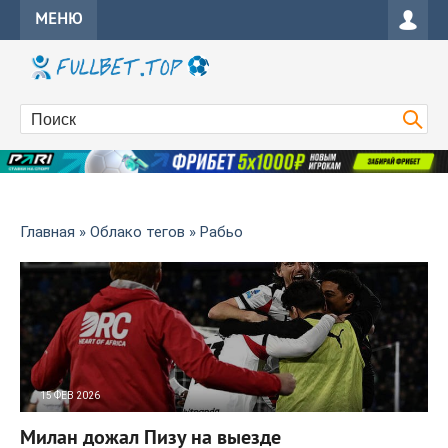
МЕНЮ
Главная
»
Облако тегов
» Рабьо
15 ФЕВ 2026
61
0
Милан дожал Пизу на выезде