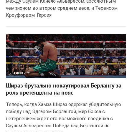
между Саулем Канело Альваресом, абсолютным
чемпионом во втором среднем весе, и Теренсом
Кроуфордом. Гарсия
14 ИЮЛ 2025
99
0
Шираз брутально нокаутировал Берлангу за
роль претендента на пояс
Теперь, когда Хамза Шираз одержал убедительную
победу над Эдгаром Берлангой, мир бокса с
нетерпением ждет его возможного поединка с
Саулем Альваресом. Победа над Берлангой не