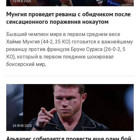
12 ФЕВ 2025
145
0
Мунгия проведет реванш с обидчиком после
сенсационного поражения нокаутом
Бывший чемпион мира в первом среднем весе
Хайме Мунгия (44-2, 35 КО) готовится к важнейшему
реваншу против француза Бруно Сураса (26-0-2, 5
КО), который в первом поединке шокировал
боксерский мир,
26 ЯНВ 2025
129
0
Альварес собирается провести еще один бой