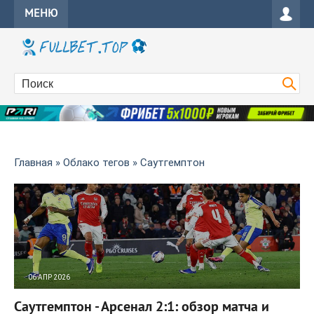
МЕНЮ
Главная
»
Облако тегов
» Саутгемптон
06 АПР 2026
10
0
Саутгемптон - Арсенал 2:1: обзор матча и