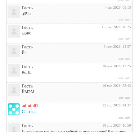
Гость
4 авг 2026, 08:13
цЗЧо
отв.
цит.
Гость
19 июл 2026, 10:25
ьдЖб
отв.
цит.
Гость
6 июл 2026, 12:37
Йв
отв.
цит.
Гость
28 мая 2026, 13:25
КоПЬ
отв.
цит.
Гость
16 мая 2026, 23:43
ЙЫЭМ
отв.
цит.
admin01
12 апр 2026, 14:37
Слоты
отв.
цит.
Гость
10 апр 2026, 16:59
Подскажите какие слоты сейчас самые дающие? Кто в теме
поделитесь инфой