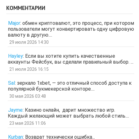
отв.
цит.
КОММЕНТАРИИ
Гость
3 апр 2026, 04:27
ЩНУь
Major
:
обмен криптовалют, это процесс, при котором
отв.
цит.
пользователи могут конвертировать одну цифровую
Гость
26 мар 2026, 01:35
валюту в другую....
мЛЙК
29 июля 2026 14:30
отв.
цит.
Гость
21 мар 2026, 04:07
Hayley
:
Если вы хотите купить качественные
ащрд
аккаунты Фейсбук, вы сделали правильный выбор. ...
отв.
цит.
21 июля 2026 16:15
Гость
17 мар 2026, 15:15
ыЩЧЭ
отв.
цит.
Sal
:
зеркало 1xbet, — это отличный способ доступа к
популярной букмекерской конторе....
Гость
11 мар 2026, 04:34
ЗОл
30 мая 2026 03:48
отв.
цит.
Гость
5 мар 2026, 12:20
Jayme
:
Казино онлайн, дарит множество игр.
оЭЬЧ
Каждый желающий может выбрать любой стиль....
отв.
цит.
23 мая 2026 11:06
SPPS
2 мар 2026, 16:19
ау, есть кто живой здесь?)
Kurban
:
Возврат технически ошибка...