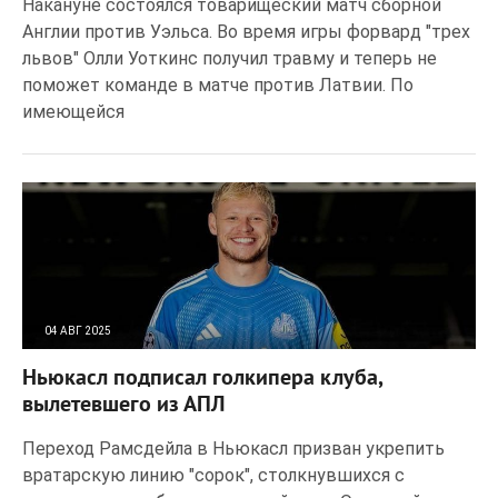
Накануне состоялся товарищеский матч сборной
Англии против Уэльса. Во время игры форвард "трех
львов" Олли Уоткинс получил травму и теперь не
поможет команде в матче против Латвии. По
имеющейся
04 АВГ 2025
67
0
Ньюкасл подписал голкипера клуба,
вылетевшего из АПЛ
Переход Рамсдейла в Ньюкасл призван укрепить
вратарскую линию "сорок", столкнувшихся с