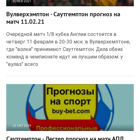
10 ФЕВ 2021
423
0
Вулверхэмптон - Саутгемптон прогноз на
матч 11.02.21
Очередной матч 1/8 кубка Англии состоится в
четверг 11 февраля в 20-30 мск. в Вулверхемптоне,
где "волки" принимают Саутгемптон. Дела обеих
команд в чемпионате идут не лучшим образом: у
"вулвз" всего
25 ОКТ 2019
2 138
0
Саутгемптон - Лестер прогноз на матч АПЛ