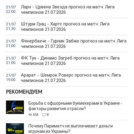
Ларн - Црвена Звезда прогноз на матч: Лига
21/07
22:00
чемпионов 21.07.2026
Штурм Грац - Хартс прогноз на матч: Лига
21/07
21:30
чемпионов 21.07.2026
Фенербахче - Гурник Забже прогноз на матч: Лига
21/07
21:00
чемпионов 21.07.2026
ФК Тун - Динамо Загреб прогноз на матч: Лига
21/07
21:00
чемпионов 21.07.2026
Арарат - Шемрок Роверс прогноз на матч: Лига
21/07
19:00
чемпионов 21.07.2026
РЕКОМЕНДУЕМ
Борьба с офшорными букмекерами в Украине -
факторы развития отрасли?
654
8
Почему Париматч не выплачивает деньги
игрокам из Украины?