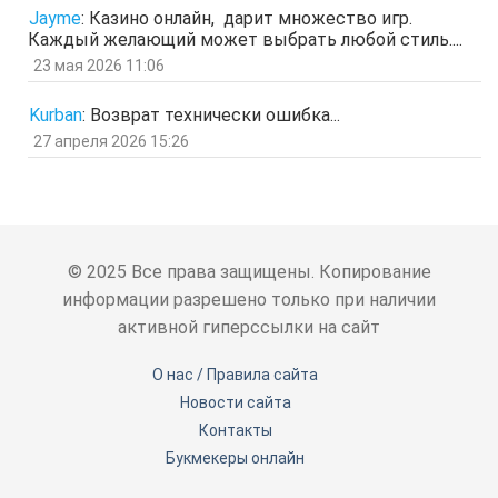
Гость
5 мар 2026, 12:20
Jayme
:
Казино онлайн, дарит множество игр.
оЭЬЧ
Каждый желающий может выбрать любой стиль....
отв.
цит.
23 мая 2026 11:06
SPPS
2 мар 2026, 16:19
ау, есть кто живой здесь?)
Kurban
:
Возврат технически ошибка...
отв.
цит.
27 апреля 2026 15:26
Гость
24 фев 2026, 00:32
знЗТ
отв.
цит.
Гость
14 фев 2026, 19:06
ж
отв.
цит.
© 2025 Все права защищены. Копирование
Гость
3 фев 2026, 04:47
информации разрешено только при наличии
ю
активной гиперссылки на сайт
отв.
цит.
Гость
6 янв 2026, 11:53
О нас / Правила сайта
ЖНщз
Новости сайта
отв.
цит.
Контакты
Гость
4 янв 2026, 12:11
сТ
Букмекеры онлайн
отв.
цит.