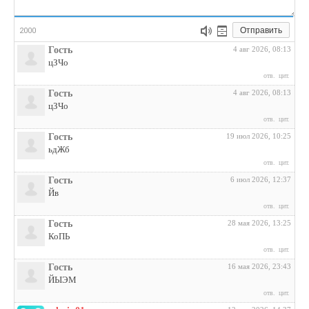
Отправить
2000
Гость
4 авг 2026, 08:13
цЗЧо
отв.
цит.
Гость
4 авг 2026, 08:13
цЗЧо
отв.
цит.
Гость
19 июл 2026, 10:25
ьдЖб
отв.
цит.
Гость
6 июл 2026, 12:37
Йв
отв.
цит.
Гость
28 мая 2026, 13:25
КоПЬ
отв.
цит.
Гость
16 мая 2026, 23:43
ЙЫЭМ
отв.
цит.