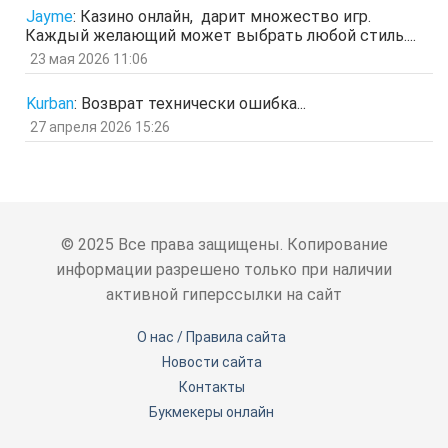
Гость
5 мар 2026, 12:20
Jayme
:
Казино онлайн, дарит множество игр.
оЭЬЧ
Каждый желающий может выбрать любой стиль....
отв.
цит.
23 мая 2026 11:06
SPPS
2 мар 2026, 16:19
ау, есть кто живой здесь?)
Kurban
:
Возврат технически ошибка...
отв.
цит.
27 апреля 2026 15:26
Гость
24 фев 2026, 00:32
знЗТ
отв.
цит.
Гость
14 фев 2026, 19:06
ж
отв.
цит.
© 2025 Все права защищены. Копирование
Гость
3 фев 2026, 04:47
информации разрешено только при наличии
ю
активной гиперссылки на сайт
отв.
цит.
Гость
6 янв 2026, 11:53
О нас / Правила сайта
ЖНщз
Новости сайта
отв.
цит.
Контакты
Гость
4 янв 2026, 12:11
сТ
Букмекеры онлайн
отв.
цит.