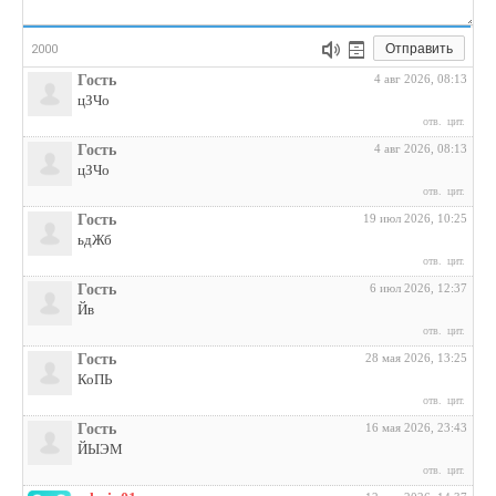
Отправить
2000
Гость
4 авг 2026, 08:13
цЗЧо
отв.
цит.
Гость
4 авг 2026, 08:13
цЗЧо
отв.
цит.
Гость
19 июл 2026, 10:25
ьдЖб
отв.
цит.
Гость
6 июл 2026, 12:37
Йв
отв.
цит.
Гость
28 мая 2026, 13:25
КоПЬ
отв.
цит.
Гость
16 мая 2026, 23:43
ЙЫЭМ
отв.
цит.