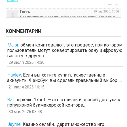
отв.
цит.
Гость
10 апр 2026, 16:59
Подскажите какие слоты сейчас самые дающие? Кто в теме
поделитесь инфой
отв.
цит.
КОММЕНТАРИИ
Гость
3 апр 2026, 04:27
ЩНУь
Major
:
обмен криптовалют, это процесс, при котором
отв.
цит.
пользователи могут конвертировать одну цифровую
Гость
26 мар 2026, 01:35
валюту в другую....
мЛЙК
29 июля 2026 14:30
отв.
цит.
Гость
21 мар 2026, 04:07
Hayley
:
Если вы хотите купить качественные
ащрд
аккаунты Фейсбук, вы сделали правильный выбор. ...
отв.
цит.
21 июля 2026 16:15
Гость
17 мар 2026, 15:15
ыЩЧЭ
отв.
цит.
Sal
:
зеркало 1xbet, — это отличный способ доступа к
популярной букмекерской конторе....
Гость
11 мар 2026, 04:34
ЗОл
30 мая 2026 03:48
отв.
цит.
Гость
5 мар 2026, 12:20
Jayme
:
Казино онлайн, дарит множество игр.