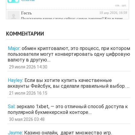
отв.
цит.
Гость
10 апр 2026, 16:59
Подскажите какие слоты сейчас самые дающие? Кто в теме
поделитесь инфой
отв.
цит.
КОММЕНТАРИИ
Гость
3 апр 2026, 04:27
ЩНУь
Major
:
обмен криптовалют, это процесс, при котором
отв.
цит.
пользователи могут конвертировать одну цифровую
Гость
26 мар 2026, 01:35
валюту в другую....
мЛЙК
29 июля 2026 14:30
отв.
цит.
Гость
21 мар 2026, 04:07
Hayley
:
Если вы хотите купить качественные
ащрд
аккаунты Фейсбук, вы сделали правильный выбор. ...
отв.
цит.
21 июля 2026 16:15
Гость
17 мар 2026, 15:15
ыЩЧЭ
отв.
цит.
Sal
:
зеркало 1xbet, — это отличный способ доступа к
популярной букмекерской конторе....
Гость
11 мар 2026, 04:34
ЗОл
30 мая 2026 03:48
отв.
цит.
Гость
5 мар 2026, 12:20
Jayme
:
Казино онлайн, дарит множество игр.