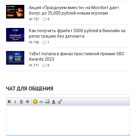
Акция «Празднуем вместе» на Mostbet дает
бонус до 35,000 рублей новым игрокам
727
0
Как получить фрибет 5000 рублей в Винлайн за
регистрацию без депозита
736
1
1xBet попала в финал престижной премии SBC
Awards 2023
777
0
ЧАТ ДЛЯ ОБЩЕНИЯ