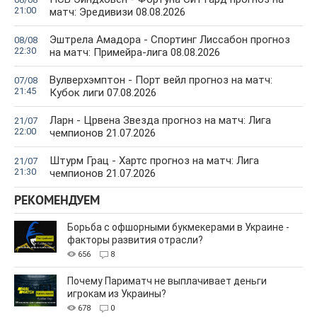
21:00
матч: Эредивизи 08.08.2026
Эштрела Амадора - Спортинг Лиссабон прогноз
08/08
22:30
на матч: Примейра-лига 08.08.2026
Вулверхэмптон - Порт вейл прогноз на матч:
07/08
21:45
Кубок лиги 07.08.2026
Ларн - Црвена Звезда прогноз на матч: Лига
21/07
22:00
чемпионов 21.07.2026
Штурм Грац - Хартс прогноз на матч: Лига
21/07
21:30
чемпионов 21.07.2026
РЕКОМЕНДУЕМ
Борьба с офшорными букмекерами в Украине -
факторы развития отрасли?
656
8
Почему Париматч не выплачивает деньги
игрокам из Украины?
678
0