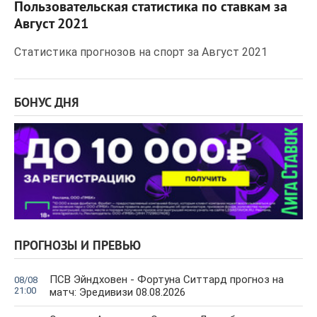
Пользовательская статистика по ставкам за
Август 2021
Статистика прогнозов на спорт за Август 2021
БОНУС ДНЯ
ПРОГНОЗЫ И ПРЕВЬЮ
ПСВ Эйндховен - Фортуна Ситтард прогноз на
08/08
21:00
матч: Эредивизи 08.08.2026