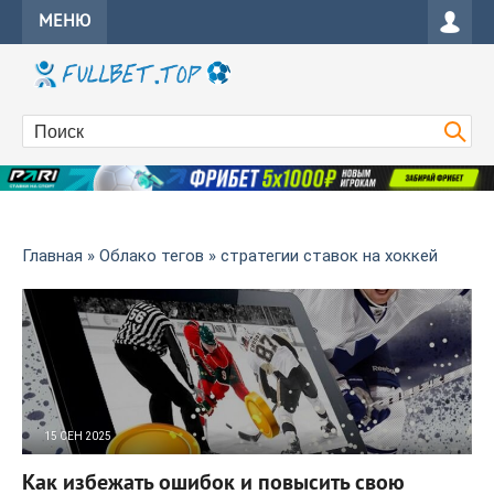
МЕНЮ
Главная
»
Облако тегов
» стратегии ставок на хоккей
15 СЕН 2025
237
0
Как избежать ошибок и повысить свою