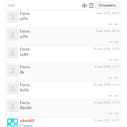
Отправить
2000
Гость
4 авг 2026, 08:13
цЗЧо
отв.
цит.
Гость
4 авг 2026, 08:13
цЗЧо
отв.
цит.
Гость
19 июл 2026, 10:25
ьдЖб
отв.
цит.
Гость
6 июл 2026, 12:37
Йв
отв.
цит.
Гость
28 мая 2026, 13:25
КоПЬ
отв.
цит.
Гость
16 мая 2026, 23:43
ЙЫЭМ
отв.
цит.
admin01
12 апр 2026, 14:37
Слоты