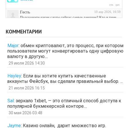
отв.
цит.
Гость
10 апр 2026, 16:59
Подскажите какие слоты сейчас самые дающие? Кто в теме
поделитесь инфой
отв.
цит.
КОММЕНТАРИИ
Гость
3 апр 2026, 04:27
ЩНУь
Major
:
обмен криптовалют, это процесс, при котором
отв.
цит.
пользователи могут конвертировать одну цифровую
Гость
26 мар 2026, 01:35
валюту в другую....
мЛЙК
29 июля 2026 14:30
отв.
цит.
Гость
21 мар 2026, 04:07
Hayley
:
Если вы хотите купить качественные
ащрд
аккаунты Фейсбук, вы сделали правильный выбор. ...
отв.
цит.
21 июля 2026 16:15
Гость
17 мар 2026, 15:15
ыЩЧЭ
отв.
цит.
Sal
:
зеркало 1xbet, — это отличный способ доступа к
популярной букмекерской конторе....
Гость
11 мар 2026, 04:34
ЗОл
30 мая 2026 03:48
отв.
цит.
Гость
5 мар 2026, 12:20
Jayme
:
Казино онлайн, дарит множество игр.