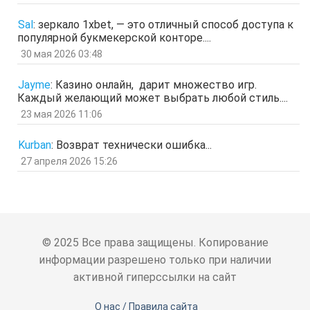
ыЩЧЭ
отв.
цит.
Sal
:
зеркало 1xbet, — это отличный способ доступа к
популярной букмекерской конторе....
Гость
11 мар 2026, 04:34
ЗОл
30 мая 2026 03:48
отв.
цит.
Гость
5 мар 2026, 12:20
Jayme
:
Казино онлайн, дарит множество игр.
оЭЬЧ
Каждый желающий может выбрать любой стиль....
отв.
цит.
23 мая 2026 11:06
SPPS
2 мар 2026, 16:19
ау, есть кто живой здесь?)
Kurban
:
Возврат технически ошибка...
отв.
цит.
27 апреля 2026 15:26
Гость
24 фев 2026, 00:32
знЗТ
отв.
цит.
Гость
14 фев 2026, 19:06
ж
отв.
цит.
© 2025 Все права защищены. Копирование
Гость
3 фев 2026, 04:47
информации разрешено только при наличии
ю
активной гиперссылки на сайт
отв.
цит.
Гость
6 янв 2026, 11:53
О нас / Правила сайта