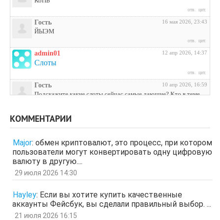
КоПЬ
отв.
цит.
Гость
16 мая 2026, 23:43
ЙЫЭМ
отв.
цит.
admin01
12 апр 2026, 14:37
Слоты
отв.
цит.
Гость
10 апр 2026, 16:59
Подскажите какие слоты сейчас самые дающие? Кто в теме
поделитесь инфой
отв.
цит.
КОММЕНТАРИИ
Гость
3 апр 2026, 04:27
ЩНУь
Major
:
обмен криптовалют, это процесс, при котором
отв.
цит.
пользователи могут конвертировать одну цифровую
Гость
26 мар 2026, 01:35
валюту в другую....
мЛЙК
29 июля 2026 14:30
отв.
цит.
Гость
21 мар 2026, 04:07
Hayley
:
Если вы хотите купить качественные
ащрд
аккаунты Фейсбук, вы сделали правильный выбор. ...
отв.
цит.
21 июля 2026 16:15
Гость
17 мар 2026, 15:15