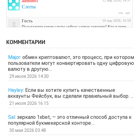
admin01
12 апр 2026, 14:37
Слоты
отв.
цит.
Гость
10 апр 2026, 16:59
Подскажите какие слоты сейчас самые дающие? Кто в теме
поделитесь инфой
отв.
цит.
КОММЕНТАРИИ
Гость
3 апр 2026, 04:27
ЩНУь
Major
:
обмен криптовалют, это процесс, при котором
отв.
цит.
пользователи могут конвертировать одну цифровую
Гость
26 мар 2026, 01:35
валюту в другую....
мЛЙК
29 июля 2026 14:30
отв.
цит.
Гость
21 мар 2026, 04:07
Hayley
:
Если вы хотите купить качественные
ащрд
аккаунты Фейсбук, вы сделали правильный выбор. ...
отв.
цит.
21 июля 2026 16:15
Гость
17 мар 2026, 15:15
ыЩЧЭ
отв.
цит.
Sal
:
зеркало 1xbet, — это отличный способ доступа к
популярной букмекерской конторе....
Гость
11 мар 2026, 04:34
ЗОл
30 мая 2026 03:48
отв.
цит.