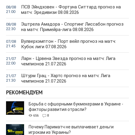
ПСВ Эйндховен - Фортуна Ситтард прогноз на
08/08
21:00
матч: Эредивизи 08.08.2026
Эштрела Амадора - Спортинг Лиссабон прогноз
08/08
22:30
на матч: Примейра-лига 08.08.2026
Вулверхэмптон - Порт вейл прогноз на матч:
07/08
21:45
Кубок лиги 07.08.2026
Ларн - Црвена Звезда прогноз на матч: Лига
21/07
22:00
чемпионов 21.07.2026
Штурм Грац - Хартс прогноз на матч: Лига
21/07
21:30
чемпионов 21.07.2026
РЕКОМЕНДУЕМ
Борьба с офшорными букмекерами в Украине -
факторы развития отрасли?
656
8
Почему Париматч не выплачивает деньги
игрокам из Украины?