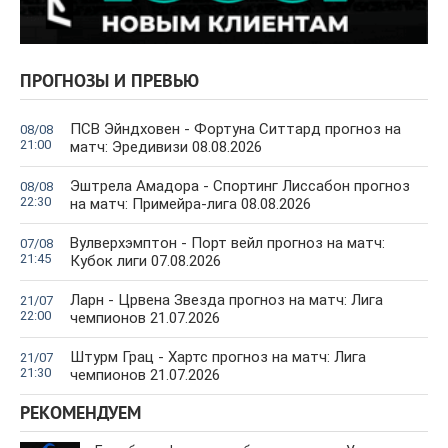
ПРОГНОЗЫ И ПРЕВЬЮ
ПСВ Эйндховен - Фортуна Ситтард прогноз на
08/08
21:00
матч: Эредивизи 08.08.2026
Эштрела Амадора - Спортинг Лиссабон прогноз
08/08
22:30
на матч: Примейра-лига 08.08.2026
Вулверхэмптон - Порт вейл прогноз на матч:
07/08
21:45
Кубок лиги 07.08.2026
Ларн - Црвена Звезда прогноз на матч: Лига
21/07
22:00
чемпионов 21.07.2026
Штурм Грац - Хартс прогноз на матч: Лига
21/07
21:30
чемпионов 21.07.2026
РЕКОМЕНДУЕМ