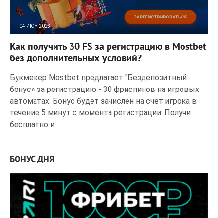
04 ИЮН 2023
5 217
3
Как получить 30 FS за регистрацию в Mostbet
без дополнительных условий?
Букмекер Mostbet предлагает "Бездепозитный
бонус» за регистрацию - 30 фриспинов на игровых
автоматах. Бонус будет зачислен на счет игрока в
течение 5 минут с момента регистрации. Получи
бесплатно и
БОНУС ДНЯ