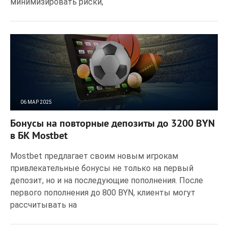
минимизировать риски,
06 МАР 2025
158
0
Бонусы на повторные депозиты до 3200 BYN
в БК Mostbet
Mostbet предлагает своим новым игрокам
привлекательные бонусы не только на первый
депозит, но и на последующие пополнения. После
первого пополнения до 800 BYN, клиенты могут
рассчитывать на