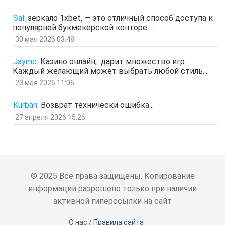
ыЩЧЭ
отв.
цит.
Sal
:
зеркало 1xbet, — это отличный способ доступа к
популярной букмекерской конторе....
Гость
11 мар 2026, 04:34
ЗОл
30 мая 2026 03:48
отв.
цит.
Гость
5 мар 2026, 12:20
Jayme
:
Казино онлайн, дарит множество игр.
оЭЬЧ
Каждый желающий может выбрать любой стиль....
отв.
цит.
23 мая 2026 11:06
SPPS
2 мар 2026, 16:19
ау, есть кто живой здесь?)
Kurban
:
Возврат технически ошибка...
отв.
цит.
27 апреля 2026 15:26
Гость
24 фев 2026, 00:32
знЗТ
отв.
цит.
Гость
14 фев 2026, 19:06
ж
отв.
цит.
© 2025 Все права защищены. Копирование
Гость
3 фев 2026, 04:47
информации разрешено только при наличии
ю
активной гиперссылки на сайт
отв.
цит.
Гость
6 янв 2026, 11:53
О нас / Правила сайта