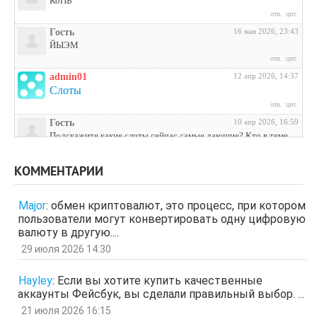
КоПЬ
отв.
цит.
Гость
16 мая 2026, 23:43
ЙЫЭМ
отв.
цит.
admin01
12 апр 2026, 14:37
Слоты
отв.
цит.
Гость
10 апр 2026, 16:59
Подскажите какие слоты сейчас самые дающие? Кто в теме
поделитесь инфой
отв.
цит.
КОММЕНТАРИИ
Гость
3 апр 2026, 04:27
ЩНУь
Major
:
обмен криптовалют, это процесс, при котором
отв.
цит.
пользователи могут конвертировать одну цифровую
Гость
26 мар 2026, 01:35
валюту в другую....
мЛЙК
29 июля 2026 14:30
отв.
цит.
Гость
21 мар 2026, 04:07
Hayley
:
Если вы хотите купить качественные
ащрд
аккаунты Фейсбук, вы сделали правильный выбор. ...
отв.
цит.
21 июля 2026 16:15
Гость
17 мар 2026, 15:15