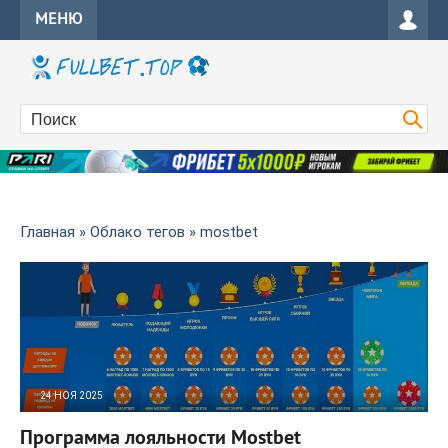
МЕНЮ
Главная
»
Облако тегов
» mostbet
24 НОЯ 2025
54
0
Программа лояльности Mostbet