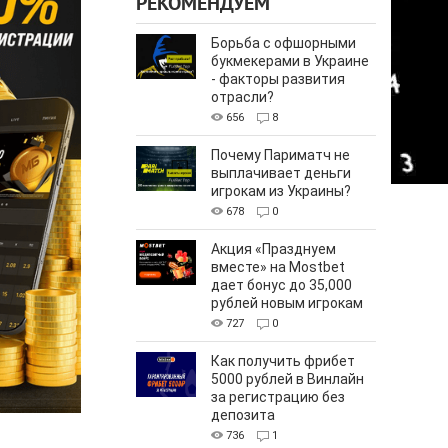
РЕКОМЕНДУЕМ
Борьба с офшорными
букмекерами в Украине
- факторы развития
отрасли?
656
8
Почему Париматч не
выплачивает деньги
игрокам из Украины?
678
0
Акция «Празднуем
вместе» на Mostbet
дает бонус до 35,000
рублей новым игрокам
727
0
Как получить фрибет
5000 рублей в Винлайн
за регистрацию без
депозита
736
1