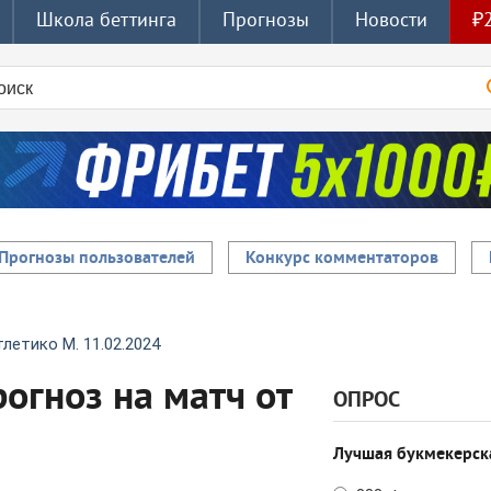
Школа беттинга
Прогнозы
Новости
₽
Прогнозы пользователей
Конкурс комментаторов
тлетико М. 11.02.2024
рогноз на матч от
ОПРОС
Лучшая букмекерск