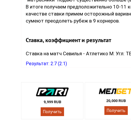
В итоге получаем предположительно 10-11 ко
качестве ставки примем осторожный вариан
сумеют преодолеть рубеж в 9 корнеров.
Ставка, коэффициент и результат
Ставка на матч Севилья - Атлетико М: Угл: Т
Результат: 2:7 (2:1)
20,000 RUB
9,999 RUB
Получить
Получить