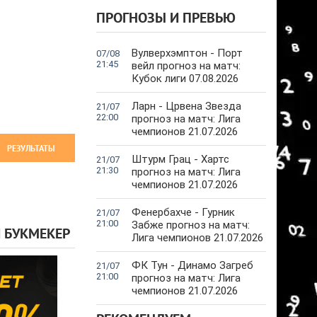
ПРОГНОЗЫ И ПРЕВЬЮ
Вулверхэмптон - Порт
07/08
21:45
вейл прогноз на матч:
Кубок лиги 07.08.2026
Ларн - Црвена Звезда
21/07
22:00
прогноз на матч: Лига
чемпионов 21.07.2026
РЕЗУЛЬТАТЫ
Штурм Грац - Хартс
21/07
21:30
прогноз на матч: Лига
чемпионов 21.07.2026
Фенербахче - Гурник
21/07
21:00
Забже прогноз на матч:
 БУКМЕКЕР
Лига чемпионов 21.07.2026
ФК Тун - Динамо Загреб
21/07
21:00
прогноз на матч: Лига
чемпионов 21.07.2026