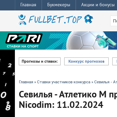
Главная
Букмекеры
Акции и бонусы
Прогнозы и ставки:
Конкурс прогнозов
Главная
»
Ставки участников конкурса
» Севилья - А
Севилья - Атлетико М п
Nicodim: 11.02.2024