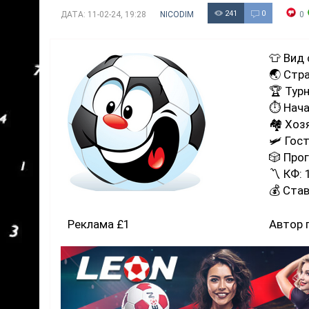
241
0
ДАТА:
11-02-24, 19:28
NICODIM
0
👕
Вид 
🌏
Стра
🏆
Турн
⏱️
Нача
🏘️
Хозя
🛩️
Гост
🎲
Прогн
〽️
КФ: 
💰
Ставк
Реклама £1
Автор 