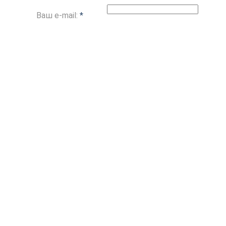
Ваш e-mail:
*