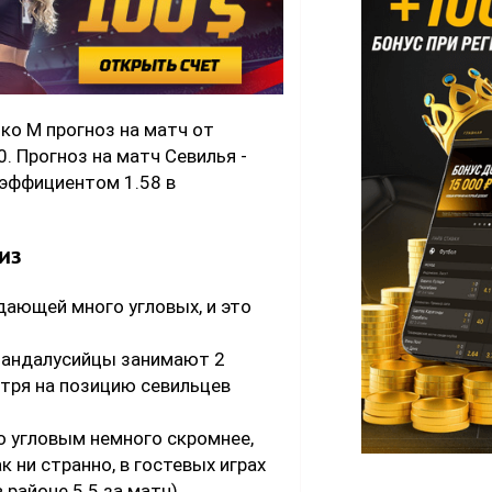
ико М прогноз на матч от
0. Прогноз на матч Севилья -
коэффициентом 1.58 в
из
дающей много угловых, и это
) андалусийцы занимают 2
отря на позицию севильцев
о угловым немного скромнее,
ак ни странно, в гостевых играх
районе 5.5 за матч).