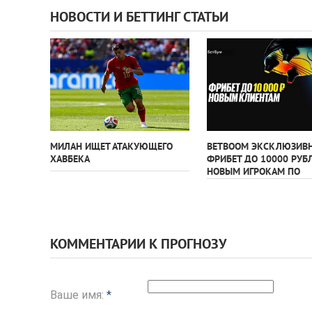
НОВОСТИ И БЕТТИНГ СТАТЬИ
МИЛАН ИЩЕТ АТАКУЮЩЕГО
BETBOOM ЭКСКЛЮЗИВ
ХАВБЕКА
ФРИБЕТ ДО 10000 РУБ
НОВЫМ ИГРОКАМ ПО
ПРОМОКОДУ
КОММЕНТАРИИ К ПРОГНОЗУ
Ваше имя:
*