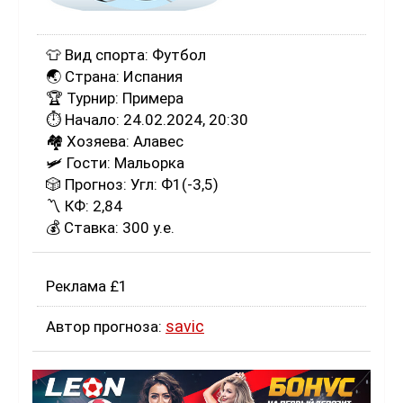
👕
Вид спорта: Футбол
🌏
Страна: Испания
🏆
Турнир: Примера
⏱️
Начало: 24.02.2024, 20:30
🏘️
Хозяева: Алавес
🛩️
Гости: Мальорка
🎲
Прогноз: Угл: Ф1(-3,5)
〽️
КФ: 2,84
💰
Ставка: 300 у.е.
Реклама £1
savic
Автор прогноза: