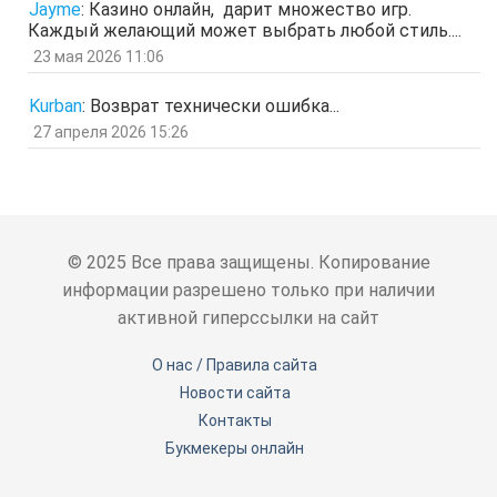
Гость
5 мар 2026, 12:20
Jayme
:
Казино онлайн, дарит множество игр.
оЭЬЧ
Каждый желающий может выбрать любой стиль....
отв.
цит.
23 мая 2026 11:06
SPPS
2 мар 2026, 16:19
ау, есть кто живой здесь?)
Kurban
:
Возврат технически ошибка...
отв.
цит.
27 апреля 2026 15:26
Гость
24 фев 2026, 00:32
знЗТ
отв.
цит.
Гость
14 фев 2026, 19:06
ж
отв.
цит.
© 2025 Все права защищены. Копирование
Гость
3 фев 2026, 04:47
информации разрешено только при наличии
ю
активной гиперссылки на сайт
отв.
цит.
Гость
6 янв 2026, 11:53
О нас / Правила сайта
ЖНщз
Новости сайта
отв.
цит.
Контакты
Гость
4 янв 2026, 12:11
сТ
Букмекеры онлайн
отв.
цит.