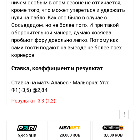
ничем особым в этом сезоне не отличается,
кроме того, что может упереться и удержать
нули на табло. Как это было в случае с
Сосьедадом. но не более того. И при такой
оборонительной манере, думаю хозяева
пробьют фору довольно легко. Потому как
сами гости подают на выезде не более трех
корнеров.
Ставка, коэффициент и результат
Ставка на матч Алавес - Мальорка: Угл:
Ф1(-3,5) @2,84
Результат: 3:3 (1:2)
20,000 RUB
3,000 RUB
9,999 RUB