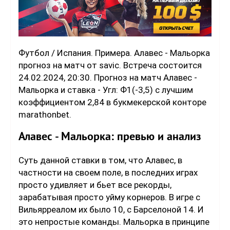
Футбол / Испания. Примера. Алавес - Мальорка
прогноз на матч от savic. Встреча состоится
24.02.2024, 20:30. Прогноз на матч Алавес -
Мальорка и ставка - Угл: Ф1(-3,5) с лучшим
коэффициентом 2,84 в букмекерской конторе
marathonbet.
Алавес - Мальорка: превью и анализ
Суть данной ставки в том, что Алавес, в
частности на своем поле, в последних играх
просто удивляет и бьет все рекорды,
зарабатывая просто уйму корнеров. В игре с
Вильярреалом их было 10, с Барселоной 14. И
это непростые команды. Мальорка в принципе