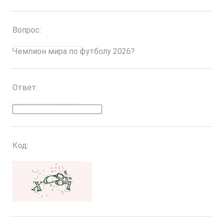
Вопрос:
Чемпион мира по футболу 2026?
Ответ:
Код: