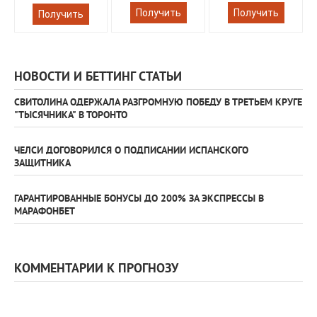
Получить
Получить
Получить
НОВОСТИ И БЕТТИНГ СТАТЬИ
СВИТОЛИНА ОДЕРЖАЛА РАЗГРОМНУЮ ПОБЕДУ В ТРЕТЬЕМ КРУГЕ
"ТЫСЯЧНИКА" В ТОРОНТО
ЧЕЛСИ ДОГОВОРИЛСЯ О ПОДПИСАНИИ ИСПАНСКОГО
ЗАЩИТНИКА
ГАРАНТИРОВАННЫЕ БОНУСЫ ДО 200% ЗА ЭКСПРЕССЫ В
МАРАФОНБЕТ
КОММЕНТАРИИ К ПРОГНОЗУ