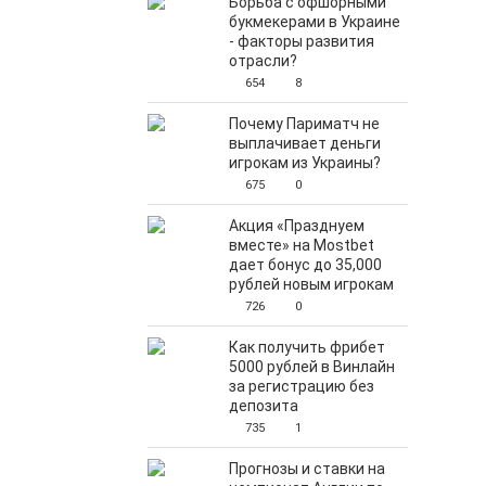
Борьба с офшорными
букмекерами в Украине
- факторы развития
отрасли?
654
8
Почему Париматч не
выплачивает деньги
игрокам из Украины?
675
0
Акция «Празднуем
вместе» на Mostbet
дает бонус до 35,000
рублей новым игрокам
726
0
Как получить фрибет
5000 рублей в Винлайн
за регистрацию без
депозита
735
1
Прогнозы и ставки на