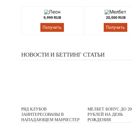
9,999 RUB
20,000 RUB
Получить
Получить
НОВОСТИ И БЕТТИНГ СТАТЬИ
РЯД КЛУБОВ
МЕЛБЕТ БОНУС ДО 20
ЗАИНТЕРЕСОВАНЫ В
РУБЛЕЙ НА ДЕНЬ
НАПАДАЮЩЕМ МАНЧЕСТЕР
РОЖДЕНИЯ
ЮНАЙТЕД