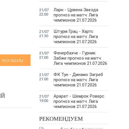
Ларн - Црвена Звезда
21/07
22:00
прогноз на матч: Лига
чемпионов 21.07.2026
Штурм Грац - Хартс
21/07
21:30
прогноз на матч: Лига
чемпионов 21.07.2026
Фенербахче - Гурник
21/07
21:00
Забже прогноз на матч:
РЕЗУЛЬТАТЫ
Лига чемпионов 21.07.2026
ФК Тун - Динамо Загреб
21/07
21:00
прогноз на матч: Лига
чемпионов 21.07.2026
ЫЙ
Арарат - Шемрок Роверс
21/07
19:00
прогноз на матч: Лига
чемпионов 21.07.2026
РЕКОМЕНДУЕМ