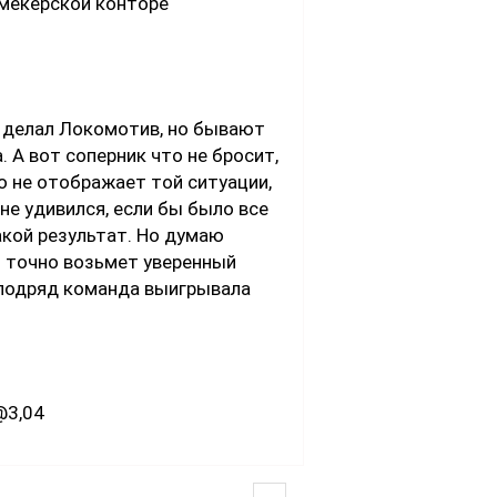
кмекерской конторе
 делал Локомотив, но бывают
. А вот соперник что не бросит,
о не отображает той ситуации,
не удивился, если бы было все
акой результат. Но думаю
я точно возьмет уверенный
 подряд команда выигрывала
@3,04