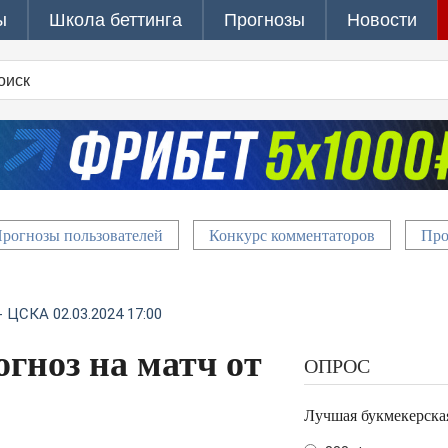
ы
Школа беттинга
Прогнозы
Новости
рогнозы пользователей
Конкурс комментаторов
Про
 ЦСКА 02.03.2024 17:00
гноз на матч от
ОПРОС
Лучшая букмекерска