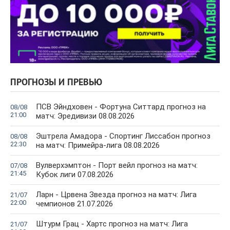
ПРОГНОЗЫ И ПРЕВЬЮ
ПСВ Эйндховен - Фортуна Ситтард прогноз на
08/08
21:00
матч: Эредивизи 08.08.2026
Эштрела Амадора - Спортинг Лиссабон прогноз
08/08
22:30
на матч: Примейра-лига 08.08.2026
Вулверхэмптон - Порт вейл прогноз на матч:
07/08
21:45
Кубок лиги 07.08.2026
Ларн - Црвена Звезда прогноз на матч: Лига
21/07
22:00
чемпионов 21.07.2026
Штурм Грац - Хартс прогноз на матч: Лига
21/07