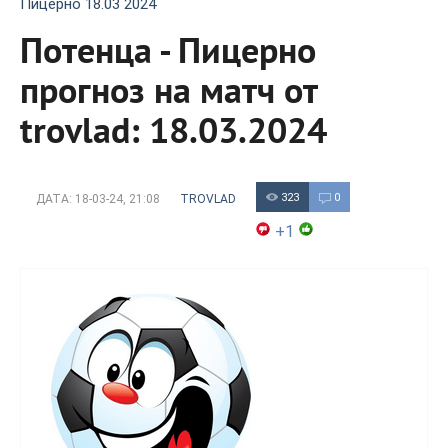
Пицерно 18.03 2024
Потенца - Пицерно
прогноз на матч от
trovlad: 18.03.2024
323
0
ДАТА:
18-03-24, 21:08
TROVLAD
+1