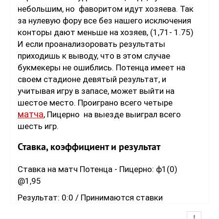
небольшим, но фаворитом идут хозяева. Так
за нулевую фору все без нашего исключения
конторы дают меньше на хозяев, (1,71- 1.75)
И если проанализоровать результаты
приходишь к выводу, что в этом случае
букмекеры не ошиблись. Потенца имеет на
своем стадионе девятый результат, и
учитывая игру в запасе, может выйти на
шестое место. Проиграно всего четыре
матча
, Пицерно на выезде выиграл всего
шесть игр.
Ставка, коэффициент и результат
Ставка на матч Потенца - Пицерно: ф1(0)
@1,95
Результат: 0:0 / Принимаются ставки