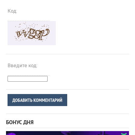
Код:
Введите код:
ДОБАВИТЬ КОММЕНТАРИЙ
БОНУС ДНЯ