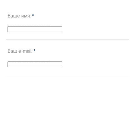
Ваше имя:
*
Ваш e-mail:
*