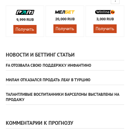
20,000 RUB
3,000 RUB
9,999 RUB
Получить
Получить
Получить
НОВОСТИ И БЕТТИНГ СТАТЬИ
FA ОТОЗВАЛА СВОЮ ПОДДЕРЖКУ ИНФАНТИНО
МИЛАН ОТКАЗАЛСЯ ПРОДАТЬ ЛЕАУ В ТУРЦИЮ
ТАЛАНТЛИВЫЕ ВОСПИТАННИКИ БАРСЕЛОНЫ ВЫСТАВЛЕНЫ НА
ПРОДАЖУ
КОММЕНТАРИИ К ПРОГНОЗУ