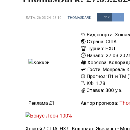
212
0
ДАТА:
26-03-24, 23:10
THOMASDARK
👕
Вид спорта: Хокке
🌏
Страна: США
🏆
Турнир: НХЛ
⏱️
Начало: 27.03.2024
🏘️
Хозяева: Колорад
🛩️
Гости: Монреаль 
🎲
Прогноз: П1 и ТМ (7
〽️
КФ: 1,78
💰
Ставка: 300 у.е.
Tho
Реклама £1
Автор прогноза:
Хоккей / США. НХЛ. Колорадо Эвеланш - Мон