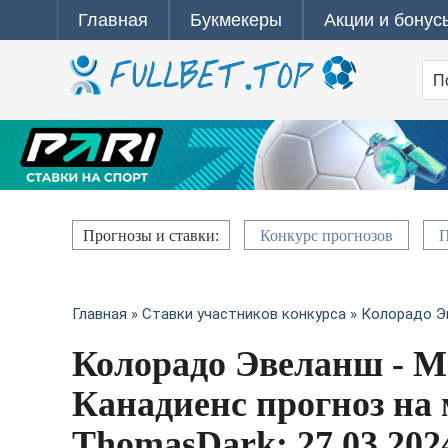
Главная
Букмекеры
Акции и бонус
Прогнозы и ставки:
Конкурс прогнозов
П
Главная
»
Ставки участников конкурса
» Колорадо Эв
Колорадо Эвеланш - М
Канадиенс прогноз на 
ThomasDark: 27.03.202