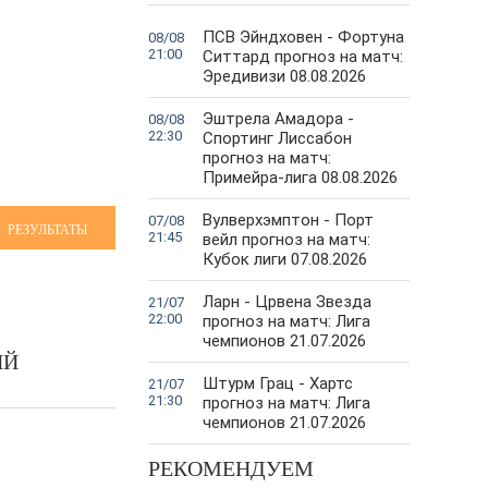
ПСВ Эйндховен - Фортуна
08/08
21:00
Ситтард прогноз на матч:
Эредивизи 08.08.2026
Эштрела Амадора -
08/08
22:30
Спортинг Лиссабон
прогноз на матч:
Примейра-лига 08.08.2026
Вулверхэмптон - Порт
07/08
РЕЗУЛЬТАТЫ
21:45
вейл прогноз на матч:
Кубок лиги 07.08.2026
Ларн - Црвена Звезда
21/07
22:00
прогноз на матч: Лига
чемпионов 21.07.2026
ЫЙ
Штурм Грац - Хартс
21/07
21:30
прогноз на матч: Лига
чемпионов 21.07.2026
РЕКОМЕНДУЕМ