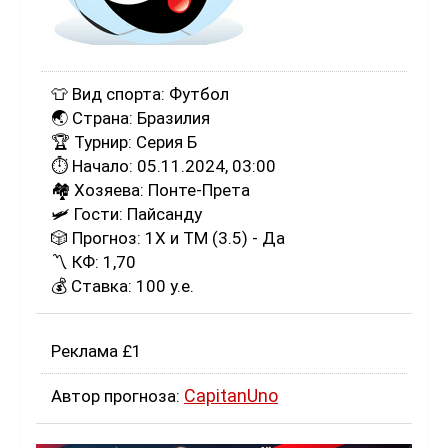
👕
Вид спорта: Футбол
🌏
Страна: Бразилия
🏆
Турнир: Серия Б
⏱️
Начало: 05.11.2024, 03:00
🏘️
Хозяева: Понте-Прета
🛩️
Гости: Пайсанду
🎲
Прогноз: 1Х и ТМ (3.5) - Да
〽️
КФ: 1,70
💰
Ставка: 100 у.е.
Реклама £1
CapitanUno
Автор прогноза: