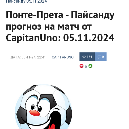
Пайсанду 05.11.2024
Понте-Прета - Пайсанду
прогноз на матч от
CapitanUno: 05.11.2024
154
0
ДАТА:
03-11-24, 22:41
CAPITANUNO
0