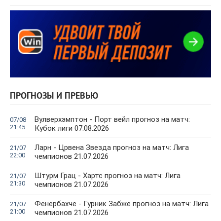
ПРОГНОЗЫ И ПРЕВЬЮ
Вулверхэмптон - Порт вейл прогноз на матч:
07/08
21:45
Кубок лиги 07.08.2026
Ларн - Црвена Звезда прогноз на матч: Лига
21/07
22:00
чемпионов 21.07.2026
Штурм Грац - Хартс прогноз на матч: Лига
21/07
21:30
чемпионов 21.07.2026
Фенербахче - Гурник Забже прогноз на матч: Лига
21/07
21:00
чемпионов 21.07.2026