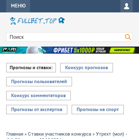
МЕНЮ
Прогнозы и ставки:
Конкурс прогнозов
Прогнозы пользователей
Конкурс комментаторов
Прогнозы от экспертов
Прогнозы на спорт
Главная
»
Ставки участников конкурса
» Утрехт (мол) -