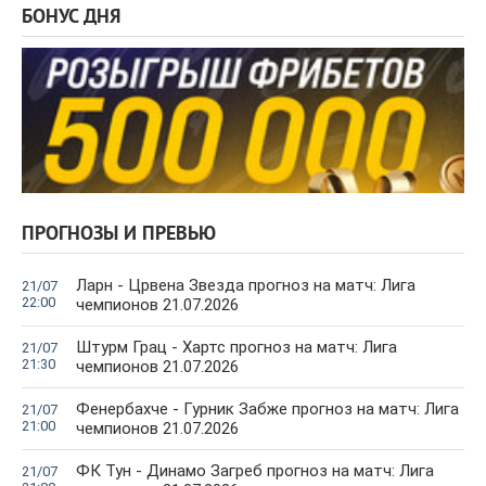
БОНУС ДНЯ
ПРОГНОЗЫ И ПРЕВЬЮ
Ларн - Црвена Звезда прогноз на матч: Лига
21/07
22:00
чемпионов 21.07.2026
Штурм Грац - Хартс прогноз на матч: Лига
21/07
21:30
чемпионов 21.07.2026
Фенербахче - Гурник Забже прогноз на матч: Лига
21/07
21:00
чемпионов 21.07.2026
ФК Тун - Динамо Загреб прогноз на матч: Лига
21/07