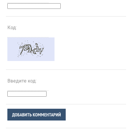
Код:
Введите код:
ДОБАВИТЬ КОММЕНТАРИЙ