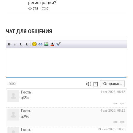
регистрации?
778
0
ЧАТ ДЛЯ ОБЩЕНИЯ
Отправить
2000
Гость
4 авг 2026, 08:13
цЗЧо
отв.
цит.
Гость
4 авг 2026, 08:13
цЗЧо
отв.
цит.
Гость
19 июл 2026, 10:25