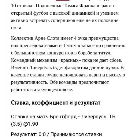
10 строчке. Подопечные Томаса Франка играют в
открытый футбол с высокой динамикой и умением
активно встречать соперников еще не их половине
поля.
Коллектив Арне Слота имеет 4 очка преимущества
над преследователями и 1 матч в запасе по сравнению
с большинством конкурентов в борьбе за титул.
Командный механизм «красных» пока не дает сбоев.
Именно Ливерпуль будет фаворитом данной дуэли. В
качестве ставки лучше использовать пари на высокую
результативность. Обе команды предпочитают
работать в атакующем ключе.
Ставка, коэффициент и результат
Ставка на матч Брентфорд - Ливерпуль: ТБ
(3.5) @1.90
Результат: 0:0 / Принимаются ставки