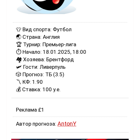
👕
Вид спорта: Футбол
🌏
Страна: Англия
🏆
Турнир: Премьер-лига
⏱️
Начало: 18.01.2025, 18:00
🏘️
Хозяева: Брентфорд
🛩️
Гости: Ливерпуль
🎲
Прогноз: ТБ (3.5)
〽️
КФ: 1.90
💰
Ставка: 100 у.е.
Реклама £1
AntonY
Автор прогноза: