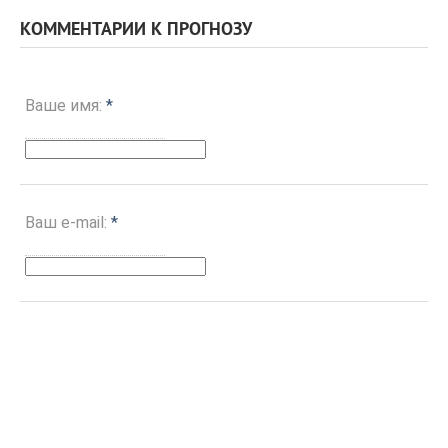
КОММЕНТАРИИ К ПРОГНОЗУ
Ваше имя:
*
Ваш e-mail:
*