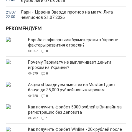
Кубок лиги 07.08.2026
Ларн - Црвена Звезда прогноз на матч: Лига
21/07
22:00
чемпионов 21.07.2026
РЕКОМЕНДУЕМ
Борьба с офшорными букмекерами в Украине -
факторы развития отрасли?
657
8
Почему Париматч не выплачивает деньги
игрокам из Украины?
679
0
Акция «Празднуем вместе» на Mostbet дает
бонус до 35,000 рублей новым игрокам
728
0
Как получить фрибет 5000 рублей в Винлайн за
регистрацию без депозита
737
1
Как получить фрибет Winline - 20к рублей после