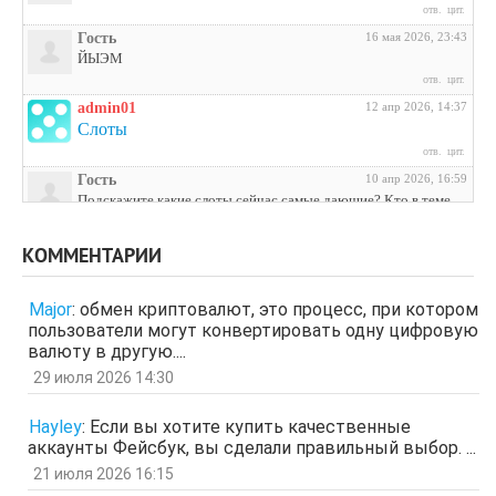
отв.
цит.
Гость
16 мая 2026, 23:43
ЙЫЭМ
отв.
цит.
admin01
12 апр 2026, 14:37
Слоты
отв.
цит.
Гость
10 апр 2026, 16:59
Подскажите какие слоты сейчас самые дающие? Кто в теме
поделитесь инфой
отв.
цит.
КОММЕНТАРИИ
Гость
3 апр 2026, 04:27
ЩНУь
Major
:
обмен криптовалют, это процесс, при котором
отв.
цит.
пользователи могут конвертировать одну цифровую
Гость
26 мар 2026, 01:35
валюту в другую....
мЛЙК
29 июля 2026 14:30
отв.
цит.
Гость
21 мар 2026, 04:07
Hayley
:
Если вы хотите купить качественные
ащрд
аккаунты Фейсбук, вы сделали правильный выбор. ...
отв.
цит.
21 июля 2026 16:15
Гость
17 мар 2026, 15:15