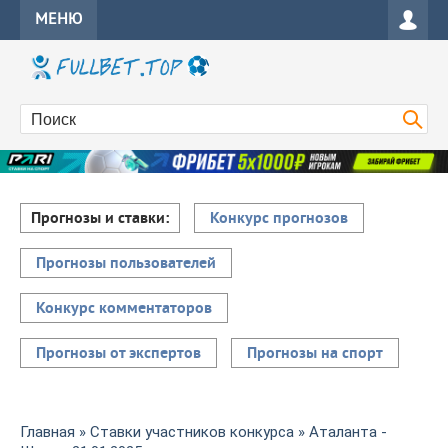
МЕНЮ
Прогнозы и ставки:
Конкурс прогнозов
Прогнозы пользователей
Конкурс комментаторов
Прогнозы от экспертов
Прогнозы на спорт
Главная
»
Ставки участников конкурса
» Аталанта -