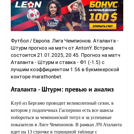
Футбол / Европа. Лига Чемпионов. Аталанта -
Штурм прогноз на матч от AntonY. Встреча
состоится 21.01.2025, 20:45. Прогноз на матч
Аталанта - Штурм и ставка - Ф1 (-1.5) с
лучшим коэффициентом 1.56 в букмекерской
конторе marathonbet.
Аталанта - Штурм: превью и анализ
Клуб из Бергамо проводит великолепный сезон, в
котором у подопечных Гасперини есть все шансы
побороться за чемпионский титул и за успешные
показатели в Лиге Чемпионов. В рамках ЛЧ Аталанта
идет на 13 строчке в турнирной таблице с