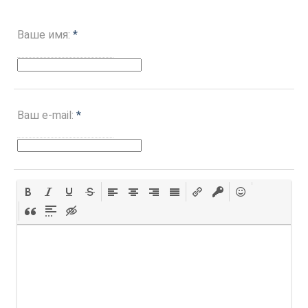
Ваше имя:
*
Ваш e-mail:
*