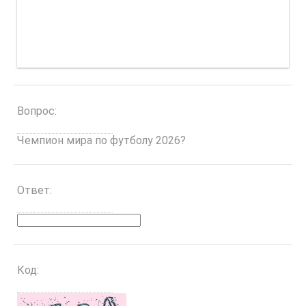
Вопрос:
Чемпион мира по футболу 2026?
Ответ:
Код: