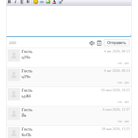
Отправить
2000
Гость
4 авг 2026, 08:13
цЗЧо
отв.
цит.
Гость
4 авг 2026, 08:13
цЗЧо
отв.
цит.
Гость
19 июл 2026, 10:25
ьдЖб
отв.
цит.
Гость
6 июл 2026, 12:37
Йв
отв.
цит.
Гость
28 мая 2026, 13:25
КоПЬ