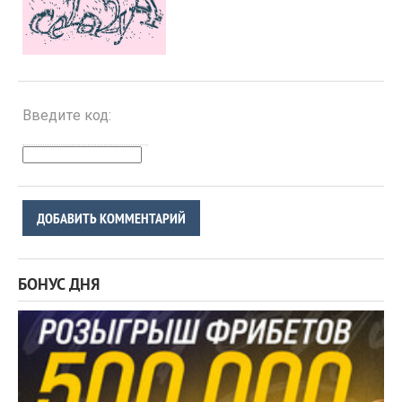
Введите код:
ДОБАВИТЬ КОММЕНТАРИЙ
БОНУС ДНЯ