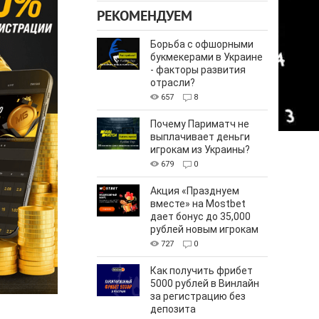
РЕКОМЕНДУЕМ
Борьба с офшорными
букмекерами в Украине
- факторы развития
отрасли?
657
8
Почему Париматч не
выплачивает деньги
игрокам из Украины?
679
0
Акция «Празднуем
вместе» на Mostbet
дает бонус до 35,000
рублей новым игрокам
727
0
Как получить фрибет
5000 рублей в Винлайн
за регистрацию без
депозита