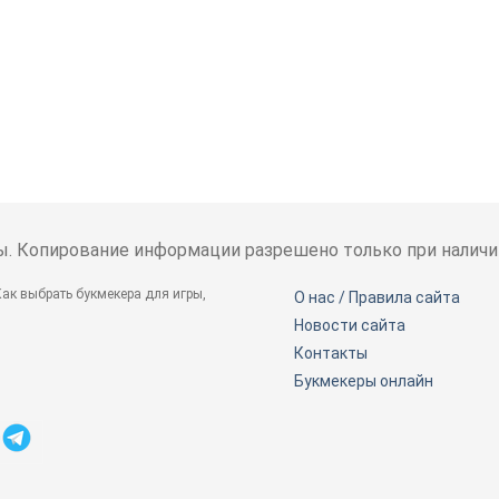
ы. Копирование информации разрешено только при наличи
 Как выбрать букмекера для игры,
О нас / Правила сайта
Новости сайта
Контакты
Букмекеры онлайн