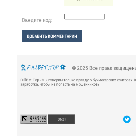
Введите код:
ДОБАВИТЬ КОММЕНТАРИЙ
© 2025 Все права защищен
FullBet.Top - Мы говорим только правду о букмекерских конторах.
заработка, чтобы не попасть на мошенников?