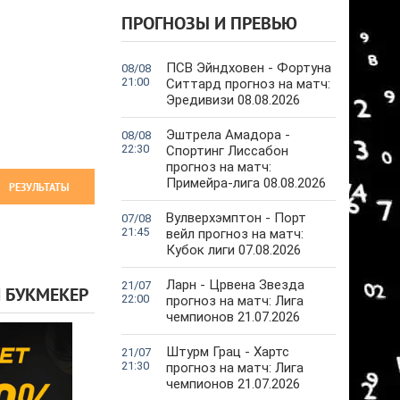
ПРОГНОЗЫ И ПРЕВЬЮ
ПСВ Эйндховен - Фортуна
08/08
21:00
Ситтард прогноз на матч:
Эредивизи 08.08.2026
Эштрела Амадора -
08/08
22:30
Спортинг Лиссабон
прогноз на матч:
Примейра-лига 08.08.2026
РЕЗУЛЬТАТЫ
Вулверхэмптон - Порт
07/08
21:45
вейл прогноз на матч:
Кубок лиги 07.08.2026
Ларн - Црвена Звезда
21/07
 БУКМЕКЕР
22:00
прогноз на матч: Лига
чемпионов 21.07.2026
Штурм Грац - Хартс
21/07
21:30
прогноз на матч: Лига
чемпионов 21.07.2026