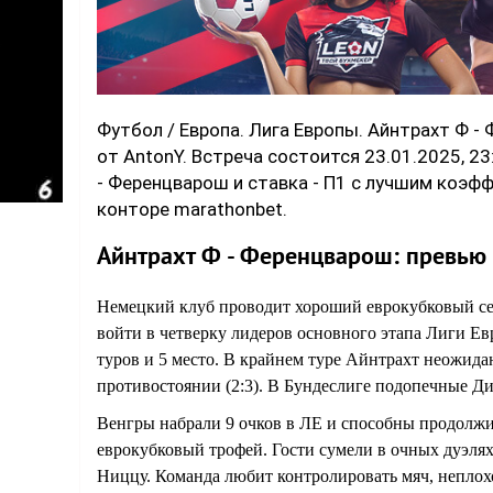
Футбол / Европа. Лига Европы. Айнтрахт Ф -
от AntonY. Встреча состоится 23.01.2025, 23
- Ференцварош и ставка - П1 с лучшим коэф
конторе marathonbet.
Айнтрахт Ф - Ференцварош: превью 
Немецкий клуб проводит хороший еврокубковый се
войти в четверку лидеров основного этапа Лиги Ев
туров и 5 место. В крайнем туре Айнтрахт неожида
противостоянии (2:3). В Бундеслиге подопечные Д
Венгры набрали 9 очков в ЛЕ и способны продолжи
еврокубковый трофей. Гости сумели в очных дуэлях
Ниццу. Команда любит контролировать мяч, неплох