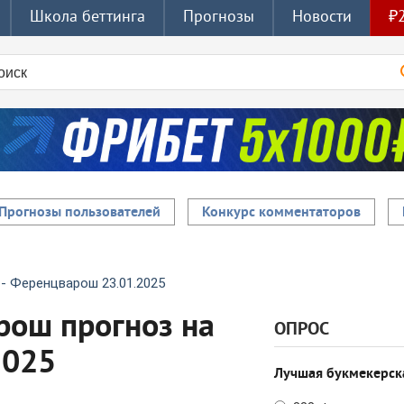
Школа беттинга
Прогнозы
Новости
₽
Прогнозы пользователей
Конкурс комментаторов
- Ференцварош 23.01.2025
рош прогноз на
ОПРОС
2025
Лучшая букмекерск