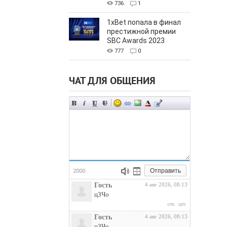
736
1
1xBet попала в финал
престижной премии
SBC Awards 2023
777
0
ЧАТ ДЛЯ ОБЩЕНИЯ
Отправить
2000
Гость
4 авг 2026, 08:13
цЗЧо
отв.
цит.
Гость
4 авг 2026, 08:13
цЗЧо