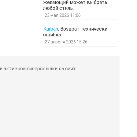
Гость
желающий может выбрать
знЗТ
любой стиль....
отв.
цит.
23 мая 2026 11:06
Гость
14 фев 2026, 19:06
ж
Kurban
:
Возврат технически
отв.
цит.
ошибка...
Гость
3 фев 2026, 04:47
27 апреля 2026 15:26
ю
отв.
цит.
Гость
6 янв 2026, 11:53
ЖНщз
и активной гиперссылки на сайт
отв.
цит.
Гость
4 янв 2026, 12:11
сТ
отв.
цит.