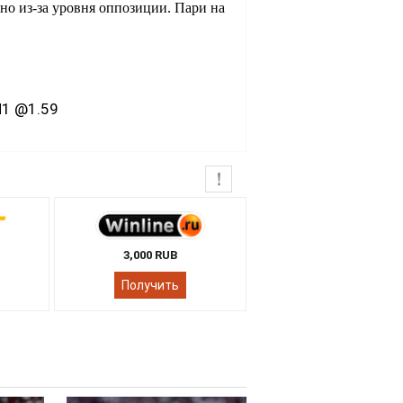
о из-за уровня оппозиции. Пари на
П1 @1.59
3,000 RUB
Получить