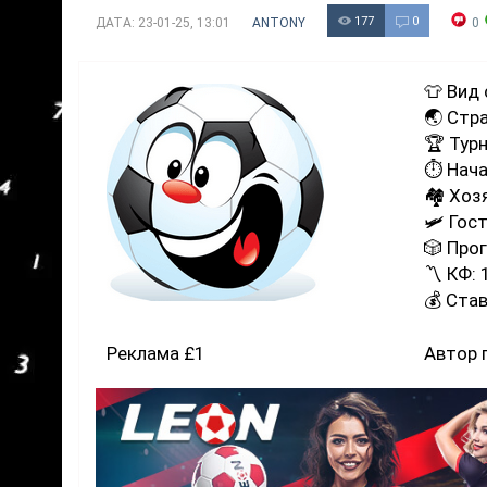
177
0
ДАТА:
23-01-25, 13:01
ANTONY
0
👕
Вид 
🌏
Стра
🏆
Турн
⏱️
Нача
🏘️
Хозя
🛩️
Гост
🎲
Прог
〽️
КФ: 
💰
Ставк
Реклама £1
Автор 