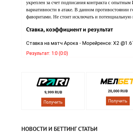
укреплен за счет подписания контракта с опытным
вариативности в атаке. В данном противостоянии 
фаворитами. Не стоит исключать и потенциальную
Ставка, коэффициент и результат
Ставка на матч Арока - Морейренсе: Х2 @1.6
Результат: 1:0 (0:0)
20,000 RUB
9,999 RUB
Получить
Получить
НОВОСТИ И БЕТТИНГ СТАТЬИ