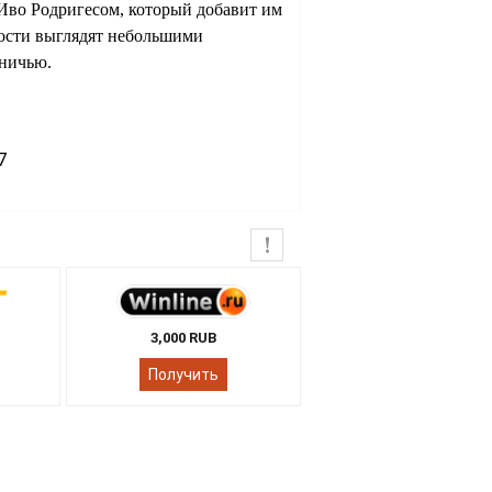
 Иво Родригесом, который добавит им
гости выглядят небольшими
 ничью.
7
3,000 RUB
Получить