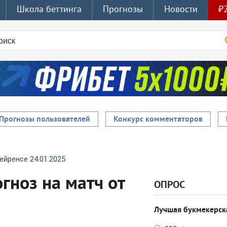
Школа беттинга
Прогнозы
Новости
₽
Прогнозы пользователей
Конкурс комментаторов
ейренсе 24.01.2025
гноз на матч от
ОПРОС
Лучшая букмекерск