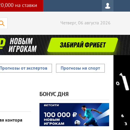
20,000 на ставки
Четверг, 06 августа 2026
Прогнозы от экспертов
Прогнозы на спорт
БОНУС ДНЯ
ая контора