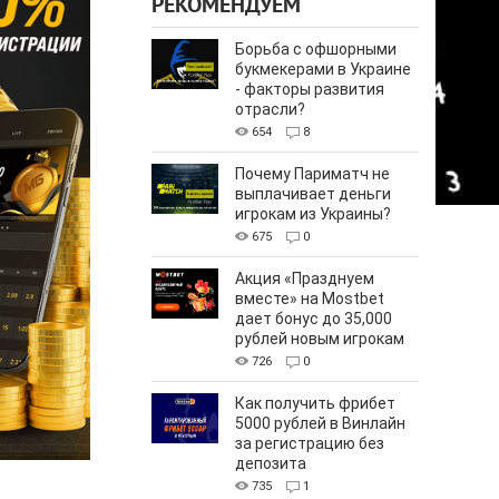
РЕКОМЕНДУЕМ
Борьба с офшорными
букмекерами в Украине
- факторы развития
отрасли?
654
8
Почему Париматч не
выплачивает деньги
игрокам из Украины?
675
0
Акция «Празднуем
вместе» на Mostbet
дает бонус до 35,000
рублей новым игрокам
726
0
Как получить фрибет
5000 рублей в Винлайн
за регистрацию без
депозита
735
1