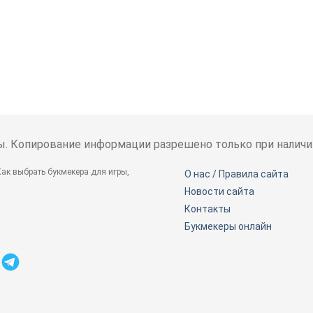
ы. Копирование информации разрешено только при наличи
 Как выбрать букмекера для игры,
О нас / Правила сайта
Новости сайта
Контакты
Букмекеры онлайн