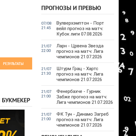
ПРОГНОЗЫ И ПРЕВЬЮ
Вулверхэмптон - Порт
07/08
21:45
вейл прогноз на матч:
Кубок лиги 07.08.2026
Ларн - Црвена Звезда
21/07
22:00
прогноз на матч: Лига
чемпионов 21.07.2026
РЕЗУЛЬТАТЫ
Штурм Грац - Хартс
21/07
21:30
прогноз на матч: Лига
чемпионов 21.07.2026
Фенербахче - Гурник
21/07
21:00
Забже прогноз на матч:
 БУКМЕКЕР
Лига чемпионов 21.07.2026
ФК Тун - Динамо Загреб
21/07
21:00
прогноз на матч: Лига
чемпионов 21.07.2026