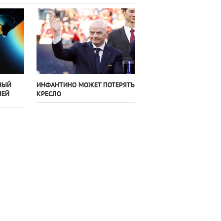
НЫЙ
ИНФАНТИНО МОЖЕТ ПОТЕРЯТЬ
ЛЕЙ
КРЕСЛО