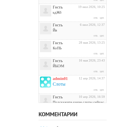
Гость
19 июл 2026, 10:25
ьдЖб
отв.
цит.
Гость
6 июл 2026, 12:37
Йв
отв.
цит.
Гость
28 мая 2026, 13:25
КоПЬ
отв.
цит.
Гость
16 мая 2026, 23:43
ЙЫЭМ
отв.
цит.
admin01
12 апр 2026, 14:37
Слоты
отв.
цит.
Гость
10 апр 2026, 16:59
Подскажите какие слоты сейчас
самые дающие? Кто в теме
поделитесь инфой
КОММЕНТАРИИ
отв.
цит.
Гость
3 апр 2026, 04:27