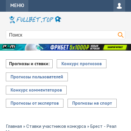
МЕНЮ
Прогнозы и ставки:
Конкурс прогнозов
Прогнозы пользователей
Конкурс комментаторов
Прогнозы от экспертов
Прогнозы на спорт
Главная
»
Ставки участников конкурса
» Брест - Реал