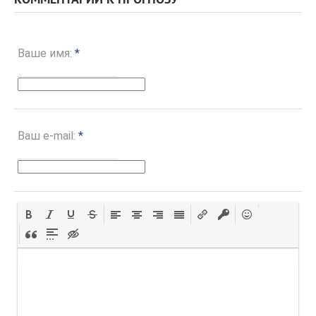
КОММЕНТАРИИ К ПРОГНОЗУ
Ваше имя:
*
Ваш e-mail:
*