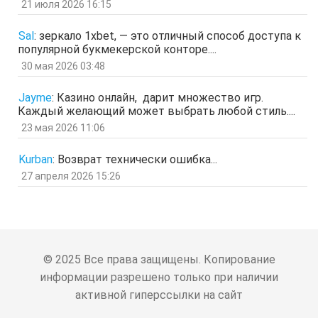
21 июля 2026 16:15
Гость
17 мар 2026, 15:15
ыЩЧЭ
отв.
цит.
Sal
:
зеркало 1xbet, — это отличный способ доступа к
популярной букмекерской конторе....
Гость
11 мар 2026, 04:34
ЗОл
30 мая 2026 03:48
отв.
цит.
Гость
5 мар 2026, 12:20
Jayme
:
Казино онлайн, дарит множество игр.
оЭЬЧ
Каждый желающий может выбрать любой стиль....
отв.
цит.
23 мая 2026 11:06
SPPS
2 мар 2026, 16:19
ау, есть кто живой здесь?)
Kurban
:
Возврат технически ошибка...
отв.
цит.
27 апреля 2026 15:26
Гость
24 фев 2026, 00:32
знЗТ
отв.
цит.
Гость
14 фев 2026, 19:06
ж
отв.
цит.
© 2025 Все права защищены. Копирование
Гость
3 фев 2026, 04:47
информации разрешено только при наличии
ю
активной гиперссылки на сайт
отв.
цит.