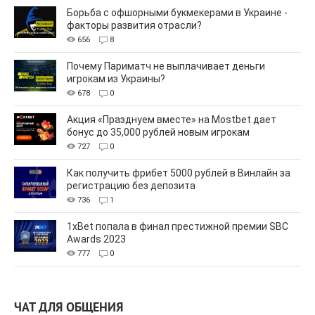
Борьба с офшорными букмекерами в Украине -
факторы развития отрасли?
656
8
Почему Париматч не выплачивает деньги
игрокам из Украины?
678
0
Акция «Празднуем вместе» на Mostbet дает
бонус до 35,000 рублей новым игрокам
727
0
Как получить фрибет 5000 рублей в Винлайн за
регистрацию без депозита
736
1
1xBet попала в финал престижной премии SBC
Awards 2023
777
0
ЧАТ ДЛЯ ОБЩЕНИЯ