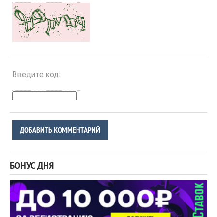
Введите код:
ДОБАВИТЬ КОММЕНТАРИЙ
БОНУС ДНЯ