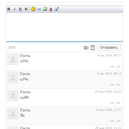
Отправить
2000
Гость
4 авг 2026, 08:13
цЗЧо
отв.
цит.
Гость
4 авг 2026, 08:13
цЗЧо
отв.
цит.
Гость
19 июл 2026, 10:25
ьдЖб
отв.
цит.
Гость
6 июл 2026, 12:37
Йв
отв.
цит.
Гость
28 мая 2026, 13:25