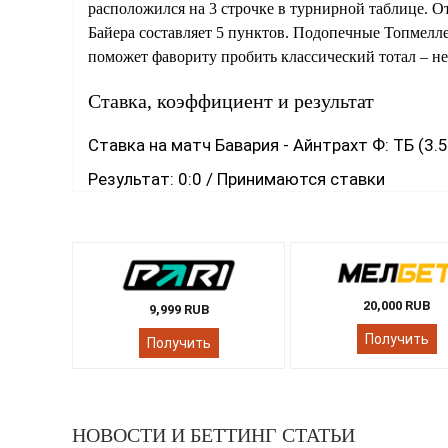
расположился на 3 строчке в турнирной таблице. От
Байера составляет 5 пунктов. Подопечные Топмелл
поможет фавориту пробить классический тотал – не
Ставка, коэффициент и результат
Ставка на матч Бавария - Айнтрахт Ф: ТБ (3.
Результат: 0:0 / Принимаются ставки
20,000 RUB
9,999 RUB
Получить
Получить
НОВОСТИ И БЕТТИНГ СТАТЬИ