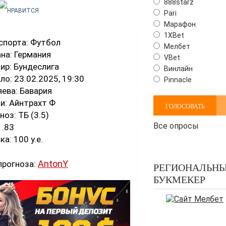
888starz
Pari
Марафон
1XBet
спорта: Футбол
Мелбет
на: Германия
VBet
ир: Бундеслига
Винлайн
ло: 23.02.2025, 19:30
Pinnacle
ева: Бавария
и: Айнтрахт Ф
ГОЛОСОВАТЬ
оз: ТБ (3.5)
Все опросы
1.83
а: 100 у.е.
AntonY
прогноза:
РЕГИОНАЛЬН
БУКМЕКЕР