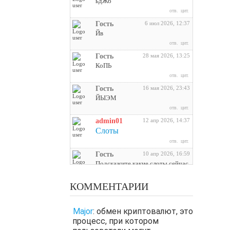
ьдЖб
отв.
цит.
Гость
6 июл 2026, 12:37
Йв
отв.
цит.
Гость
28 мая 2026, 13:25
КоПЬ
отв.
цит.
Гость
16 мая 2026, 23:43
ЙЫЭМ
отв.
цит.
admin01
12 апр 2026, 14:37
Слоты
отв.
цит.
Гость
10 апр 2026, 16:59
Подскажите какие слоты сейчас
самые дающие? Кто в теме
поделитесь инфой
КОММЕНТАРИИ
отв.
цит.
Гость
3 апр 2026, 04:27
Major
:
обмен криптовалют, это
ЩНУь
процесс, при котором
отв.
цит.