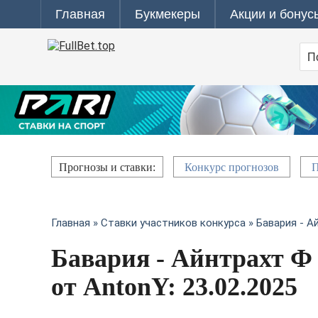
Главная
Букмекеры
Акции и бонус
Прогнозы и ставки:
Конкурс прогнозов
П
Главная
»
Ставки участников конкурса
» Бавария - А
Бавария - Айнтрахт Ф 
от AntonY: 23.02.2025