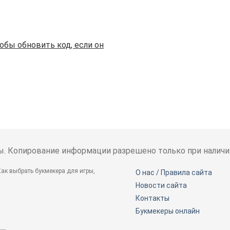
ы. Копирование информации разрешено только при наличи
 Как выбрать букмекера для игры,
О нас / Правила сайта
Новости сайта
Контакты
Букмекеры онлайн