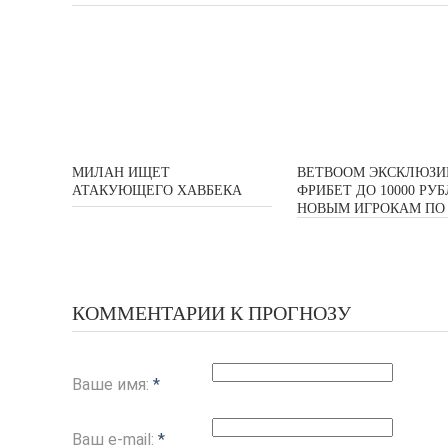
МИЛАН ИЩЕТ
BETBOOM ЭКСКЛЮЗ
АТАКУЮЩЕГО ХАВБЕКА
ФРИБЕТ ДО 10000 РУ
НОВЫМ ИГРОКАМ ПО
ПРОМОКОДУ
КОММЕНТАРИИ К ПРОГНОЗУ
Ваше имя:
*
Ваш e-mail:
*