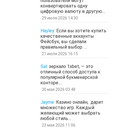
пользователи могут
Гость
26 мар 2026, 01:35
конвертировать одну
мЛЙК
цифровую валюту в другую....
отв.
цит.
29 июля 2026 14:30
Гость
21 мар 2026, 04:07
ащрд
Hayley
:
Если вы хотите купить
отв.
цит.
качественные аккаунты
Гость
17 мар 2026, 15:15
Фейсбук, вы сделали
ыЩЧЭ
правильный выбор. ...
отв.
цит.
21 июля 2026 16:15
Гость
11 мар 2026, 04:34
ЗОл
Sal
:
зеркало 1xbet, — это
отв.
цит.
отличный способ доступа к
Гость
5 мар 2026, 12:20
популярной букмекерской
оЭЬЧ
конторе....
отв.
цит.
30 мая 2026 03:48
SPPS
2 мар 2026, 16:19
ау, есть кто живой здесь?)
Jayme
:
Казино онлайн, дарит
отв.
цит.
множество игр. Каждый
Гость
24 фев 2026, 00:32
желающий может выбрать
знЗТ
любой стиль....
отв.
цит.
23 мая 2026 11:06