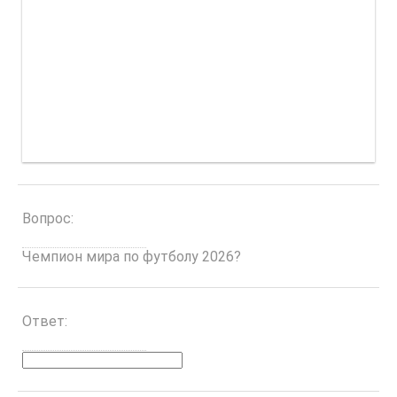
Вопрос:
Чемпион мира по футболу 2026?
Ответ: