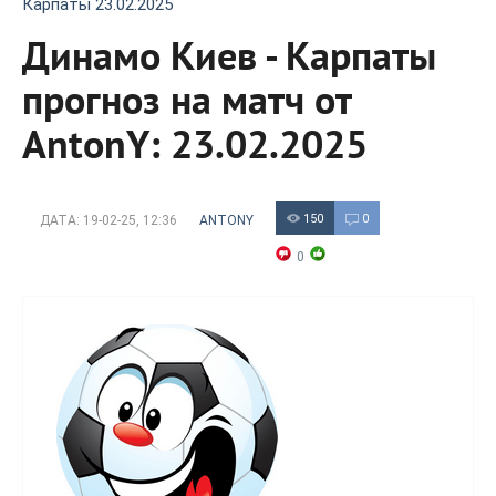
Карпаты 23.02.2025
Динамо Киев - Карпаты
прогноз на матч от
AntonY: 23.02.2025
150
0
ДАТА:
19-02-25, 12:36
ANTONY
0