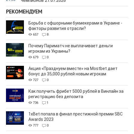
чемпионов 21.07.2026
РЕКОМЕНДУЕМ
Борьба с офшорными букмекерами в Украине -
факторы развития отрасли?
657
8
Почему Париматч не выплачивает деньги
игрокам из Украины?
679
0
Акция «Празднуем вместе» на Mostbet дает
бонус до 35,000 рублей новым игрокам
727
0
Как получить фрибет 5000 рублей в Винлайн за
регистрацию без депозита
736
1
1xBet попала в финал престижной премии SBC
Awards 2023
777
0