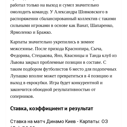
работал только на выход и сумел значительно
омолодить команду. У Александра Шовковского в
распоряжении сбалансированный коллектив с такими
сильными игроками в основе как Ванат, Шапаренко,
Ярмоленко и Бражко.
Карпаты значительно укрепились в зимнее
межсезонье. После прихода Краснопира, Сыча,
Федорива, Стецькова, Яно, Квасницы и Танда клуб из
Львова закрыл проблемные позиции в составе. С
таким подбором футболистов 6 место для подопечных
Лупашко вполне может превратиться в 4 позицию и
выход в еврокубки. Игра будет конкурентной и
закончится обоюдной результативностью от
соперников.
Ставка, коэффициент и результат
Ставка на матч Динамо Киев - Карпаты: ОЗ