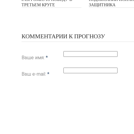
ТРЕТЬЕМ КРУГЕ
ЗАЩИТНИКА
"ТЫСЯЧНИКА" В ТОРОНТО
КОММЕНТАРИИ К ПРОГНОЗУ
Ваше имя:
*
Ваш e-mail:
*