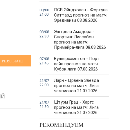
ПСВ Эйндховен - Фортуна
08/08
21:00
Ситтард прогноз на матч:
Эредивизи 08.08.2026
Эштрела Амадора -
08/08
22:30
Спортинг Лиссабон
прогноз на матч:
Примейра-лига 08.08.2026
Вулверхэмптон - Порт
07/08
РЕЗУЛЬТАТЫ
21:45
вейл прогноз на матч:
Кубок лиги 07.08.2026
Ларн - Црвена Звезда
21/07
22:00
прогноз на матч: Лига
чемпионов 21.07.2026
ЫЙ
Штурм Грац - Хартс
21/07
21:30
прогноз на матч: Лига
чемпионов 21.07.2026
РЕКОМЕНДУЕМ