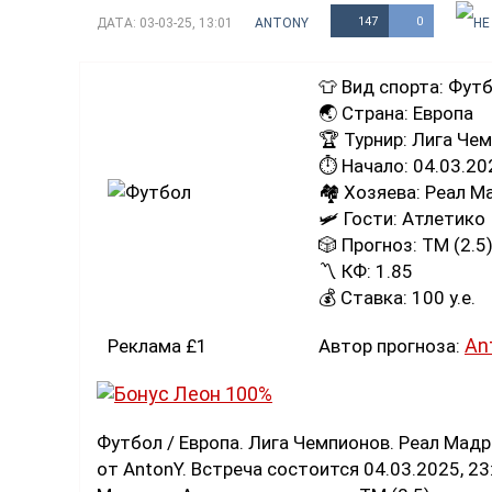
147
0
ДАТА:
03-03-25, 13:01
ANTONY
👕
Вид спорта: Фут
🌏
Страна: Европа
🏆
Турнир: Лига Че
⏱️
Начало: 04.03.20
🏘️
Хозяева: Реал М
🛩️
Гости: Атлетико
🎲
Прогноз: ТМ (2.5
〽️
КФ: 1.85
💰
Ставка: 100 у.е.
An
Реклама £1
Автор прогноза:
Футбол / Европа. Лига Чемпионов. Реал Мадр
от AntonY. Встреча состоится 04.03.2025, 23