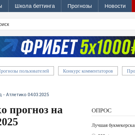
ы
Школа беттинга
Прогнозы
Новости
рогнозы пользователей
Конкурс комментаторов
Про
 - Атлетико 04.03.2025
о прогноз на
ОПРОС
2025
Лучшая букмекерска