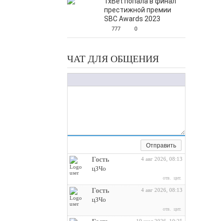
1xBet попала в финал
престижной премии
SBC Awards 2023
777
0
ЧАТ ДЛЯ ОБЩЕНИЯ
Отправить
Гость
4 авг 2026, 08:13
цЗЧо
отв.
цит.
Гость
4 авг 2026, 08:13
цЗЧо
отв.
цит.