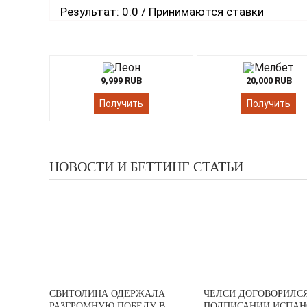
Результат: 0:0 / Принимаются ставки
9,999 RUB
20,000 RUB
Получить
Получить
НОВОСТИ И БЕТТИНГ СТАТЬИ
СВИТОЛИНА ОДЕРЖАЛА
ЧЕЛСИ ДОГОВОРИЛСЯ
РАЗГРОМНУЮ ПОБЕДУ В
ПОДПИСАНИИ ИСПАН