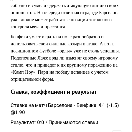
собрано и сумели сдержать атакующую линию своих
оппонентов. На очереди ответная игра, где Барселона
уже вполне может работать с позиции тотального
контроля мяча и прессинга.
Бенфика умеет играть на поле разнообразно и
использовать свои сильные козыри в атаке. А вот в
позиционном футболе «орлы» уже не столь успешны.
Подопечные Лаже вряд ли изменят своему игровому
стилю, что и приведет к их крупному поражению на
«Камп Ноу». Пари на победу испанцев с учетом
отрицательной форы.
Ставка, коэффициент и результат
Ставка на матч Барселона - Бенфика: Ф1 (-1.5)
@1.90
Результат: 0:0 / Принимаются ставки