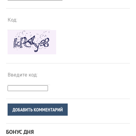
Код:
Введите код:
ДОБАВИТЬ КОММЕНТАРИЙ
БОНУС ДНЯ