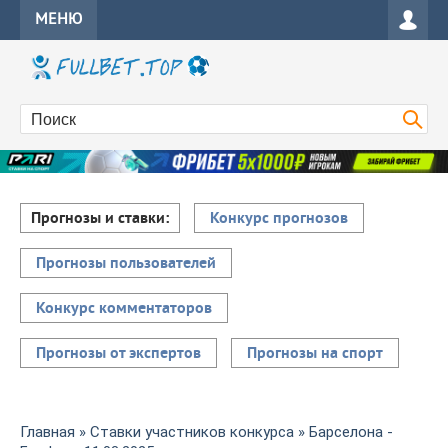
МЕНЮ
Прогнозы и ставки:
Конкурс прогнозов
Прогнозы пользователей
Конкурс комментаторов
Прогнозы от экспертов
Прогнозы на спорт
Главная
»
Ставки участников конкурса
» Барселона -