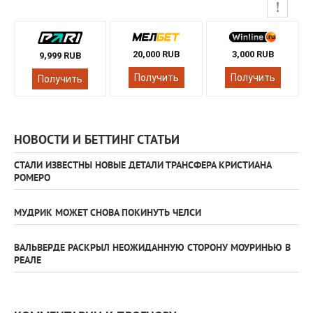
20,000 RUB
3,000 RUB
9,999 RUB
Получить
Получить
Получить
НОВОСТИ И БЕТТИНГ СТАТЬИ
СТАЛИ ИЗВЕСТНЫ НОВЫЕ ДЕТАЛИ ТРАНСФЕРА КРИСТИАНА
РОМЕРО
МУДРИК МОЖЕТ СНОВА ПОКИНУТЬ ЧЕЛСИ
ВАЛЬВЕРДЕ РАСКРЫЛ НЕОЖИДАННУЮ СТОРОНУ МОУРИНЬЮ В
РЕАЛЕ