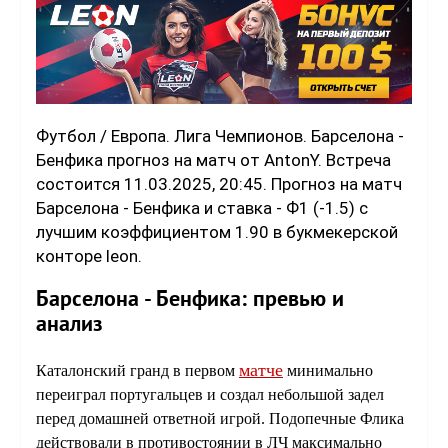
Футбол / Европа. Лига Чемпионов. Барселона -
Бенфика прогноз на матч от AntonY. Встреча
состоится 11.03.2025, 20:45. Прогноз на матч
Барселона - Бенфика и ставка - Ф1 (-1.5) с
лучшим коэффициентом 1.90 в букмекерской
конторе leon.
Барселона - Бенфика: превью и
анализ
матче
Каталонский гранд в первом
минимально
переиграл португальцев и создал небольшой задел
перед домашней ответной игрой. Подопечные Флика
действовали в противостоянии в ЛЧ максимально