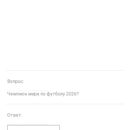
Вопрос:
Чемпион мира по футболу 2026?
Ответ: