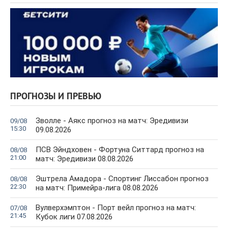
ПРОГНОЗЫ И ПРЕВЬЮ
Зволле - Аякс прогноз на матч: Эредивизи
09/08
15:30
09.08.2026
ПСВ Эйндховен - Фортуна Ситтард прогноз на
08/08
21:00
матч: Эредивизи 08.08.2026
Эштрела Амадора - Спортинг Лиссабон прогноз
08/08
22:30
на матч: Примейра-лига 08.08.2026
Вулверхэмптон - Порт вейл прогноз на матч:
07/08
21:45
Кубок лиги 07.08.2026