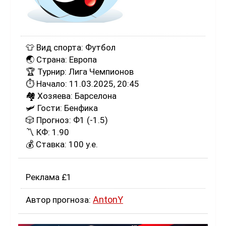
👕
Вид спорта: Футбол
🌏
Страна: Европа
🏆
Турнир: Лига Чемпионов
⏱️
Начало: 11.03.2025, 20:45
🏘️
Хозяева: Барселона
🛩️
Гости: Бенфика
🎲
Прогноз: Ф1 (-1.5)
〽️
КФ: 1.90
💰
Ставка: 100 у.е.
Реклама £1
AntonY
Автор прогноза: